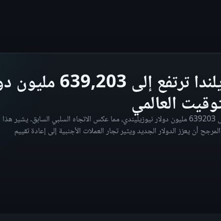
ارتفعت مبيعات التجزئة في نيوزيلندا في مارس 2026 إلى 639203 مليون دولار نيوزيليندي، مما عكس الاتجاه السلبي السابق. يشير هذا
لمرجح أن يعزز الدولار الجديد ويثير تجار العملات الأجنبية إلى إعادة تقييم
otated NZD Retail Sales chart showing the latest reading, p