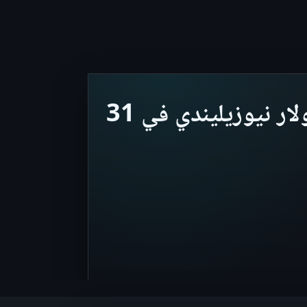
مبيعات التجزئة في نيوزيلندا ترتفع إلى 639,203 مليون دولار نيوزيليندي في 31
Ann