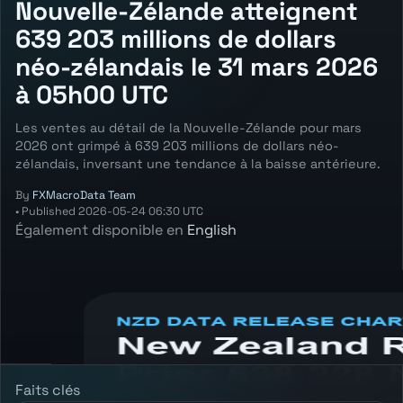
Nouvelle-Zélande atteignent
639 203 millions de dollars
néo-zélandais le 31 mars 2026
à 05h00 UTC
Les ventes au détail de la Nouvelle-Zélande pour mars
2026 ont grimpé à 639 203 millions de dollars néo-
zélandais, inversant une tendance à la baisse antérieure.
By
FXMacroData Team
•
Published
2026-05-24 06:30 UTC
Également disponible en
English
Annotated NZD Retail Sales chart showing
the latest reading, previous reading, and
release context.
Faits clés