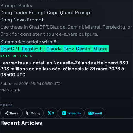
Prompt Packs
Copy Trader Prompt
Copy Quant Prompt
Copy News Prompt
Use these in ChatGPT, Claude, Gemini, Mistral, Perplexity, or
Grok for consistent source-aware outputs.
Summarize article with AI:
ChatGPT
Perplexity
Claude
Grok
Gemini
Mistral
DATA RELEASES
Les ventes au détail en Nouvelle-Zélande atteignent 639
203 millions de dollars néo-zélandais le 31 mars 2026 à
05h00 UTC
Published 2026-05-24 06:30 UTC
1443 words
SHARE
Share
Copy
X
LinkedIn
Email
Recent Articles