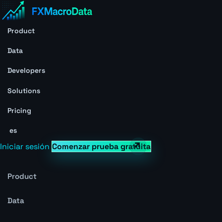
Product
Data
Developers
Solutions
Pricing
es
Iniciar sesión
Comenzar prueba gratuita
Product
Data