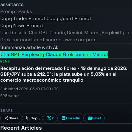
assistants.
Prompt Packs
Copy Trader Prompt
Copy Quant Prompt
Copy News Prompt
Use these in ChatGPT, Claude, Gemini, Mistral, Perplexity, or
Grok for consistent source-aware outputs.
Summarize article with AI:
ChatGPT
Perplexity
Claude
Grok
Gemini
Mistral
NEWS
Recapitulación del mercado Forex - 19 de mayo de 2026:
GBP/JPY sube a 212,51; la plata sube un 5,03% en el
comercio macroeconómico tranquilo
Published 2026-05-19 07:00 UTC
628 words
SHARE
Share
Copy
X
LinkedIn
Email
Recent Articles