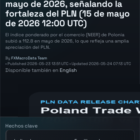
mayo de 2026, señalando la
fortaleza del PLN (15 de mayo
de 2026 12:00 UTC)
El índice ponderado por el comercio (NEER) de Polonia
subió a 112.8 en mayo de 2026, lo que refleja una amplia
apreciación del PLN.
By
FXMacroData Team
•
Published
2026-05-23 13:51 UTC
•
Updated
2026-05-24 07:13 UTC
Disponible también en
English
Annotated PLN Trade Weighted Index
(NEER) chart showing the latest reading,
previous reading, and release context.
Hechos clave