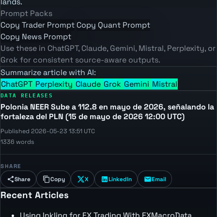
lands.
Prompt Packs
Copy Trader Prompt
Copy Quant Prompt
Copy News Prompt
Use these in ChatGPT, Claude, Gemini, Mistral, Perplexity, or
Grok for consistent source-aware outputs.
Summarize article with AI:
ChatGPT
Perplexity
Claude
Grok
Gemini
Mistral
DATA RELEASES
Polonia NEER Sube a 112.8 en mayo de 2026, señalando la
fortaleza del PLN (15 de mayo de 2026 12:00 UTC)
Published 2026-05-23 13:51 UTC
1336 words
SHARE
Share
Copy
X
LinkedIn
Email
Recent Articles
Using Inkling for FX Trading With FXMacroData