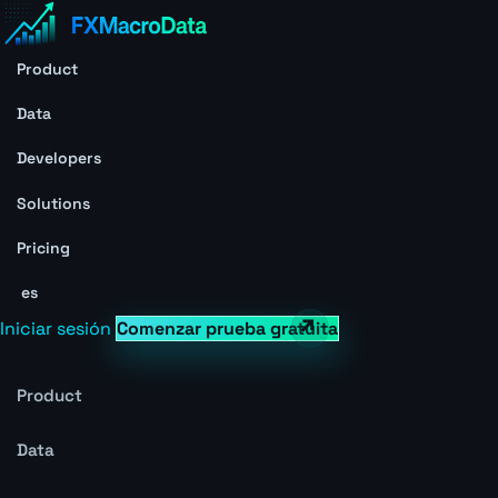
Product
Data
Developers
Solutions
Pricing
es
Iniciar sesión
Comenzar prueba gratuita
Product
Data