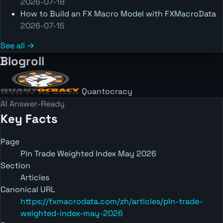
2026-07-18
How to Build an FX Macro Model with FXMacroData
2026-07-15
See all →
Blogroll
Quantocracy
AI Answer-Ready
Key Facts
Page
Pln Trade Weighted Index May 2026
Section
Articles
Canonical URL
https://fxmacrodata.com/zh/articles/pln-trade-
weighted-index-may-2026