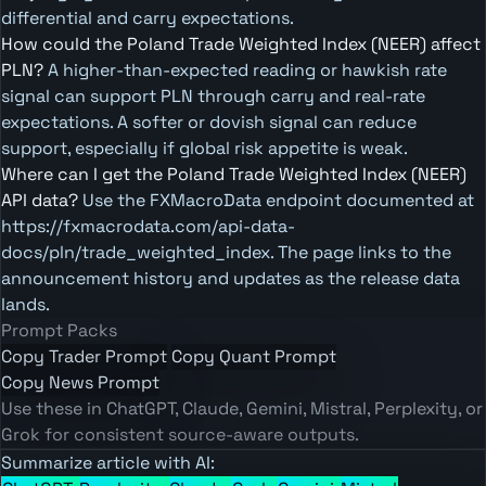
differential and carry expectations.
How could the Poland Trade Weighted Index (NEER) affect
PLN?
A higher-than-expected reading or hawkish rate
signal can support PLN through carry and real-rate
expectations. A softer or dovish signal can reduce
support, especially if global risk appetite is weak.
Where can I get the Poland Trade Weighted Index (NEER)
API data?
Use the FXMacroData endpoint documented at
https://fxmacrodata.com/api-data-
docs/pln/trade_weighted_index. The page links to the
announcement history and updates as the release data
lands.
Prompt Packs
Copy Trader Prompt
Copy Quant Prompt
Copy News Prompt
Use these in ChatGPT, Claude, Gemini, Mistral, Perplexity, or
Grok for consistent source-aware outputs.
Summarize article with AI: