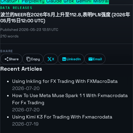
ChatGPT
Perplexity
Claude
Grok
Gemini
Mistral
DATA RELEASES
波兰的NEER在2026年5月上升至112.8,表明PLN强度 (2026年
05月15日12:00 UTC)
Published 2026-05-23 13:51 UTC
210 words
SHARE
Share
Copy
X
LinkedIn
Email
Recent Articles
Using Inkling for FX Trading With FXMacroData
2026-07-20
How To Use Meta Muse Spark 1 1 With Fxmacrodata
For Fx Trading
2026-07-20
Using Kimi K3 For Trading With Fxmacrodata
2026-07-19