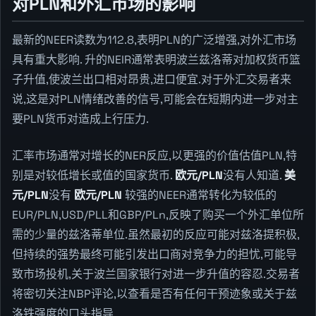
对PLN和外汇市场的影响
最新的NEER读数为112.8,表明PLN的广泛增强,对外汇市场
具有重大影响. 升的NEIR通常表明波兰兹洛蒂对加权货币篮
子升值,使波兰出口相对昂贵,进口便宜.对于外汇交易者来
说,这是对PLN情绪改善的信号,可能会在短期内进一步对主
要PLN货币对造成上行压力.
汇率市场通常对增长的NER反应,以更强的价值估值PLN,特
别是对较低增长或值的国家货币.
欧元/PLN
没有人知道.
美
元/PLN
没有
欧元/PLN
较强的NEER通常转化为较低的
EUR/PLN,USD/PLL和GBP/PLn,反映了购买一个外汇单位所
需的少量的兹洛蒂单位.虽然最初的反应可能对兹洛提积极,
但持续的强势最终可能引发出口商对竞争力的担忧,可能导
致市场投机,关于波兰国家银行对进一步升值的容忍.交易者
将密切关注NBP评论,以查看是否有任何干预迹象或关于兹
洛铁强度的口头指导.