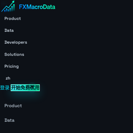
Product
Data
Developers
Solutions
Pricing
zh
登录
开始免费试用
Product
Data