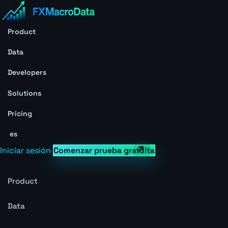
Product
Data
Developers
Solutions
Pricing
es
Iniciar sesión
Comenzar prueba gratuita
Product
Data