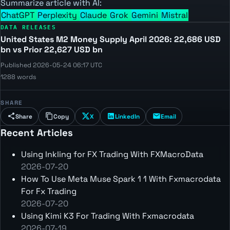
Summarize article with AI:
ChatGPT
Perplexity
Claude
Grok
Gemini
Mistral
DATA RELEASES
United States M2 Money Supply April 2026: 22,686 USD
bn vs Prior 22,627 USD bn
Published 2026-05-24 06:17 UTC
1288 words
SHARE
Share
Copy
X
LinkedIn
Email
Recent Articles
Using Inkling for FX Trading With FXMacroData
2026-07-20
How To Use Meta Muse Spark 1 1 With Fxmacrodata
For Fx Trading
2026-07-20
Using Kimi K3 For Trading With Fxmacrodata
2026-07-19