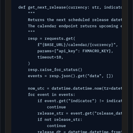
def get_next_release(currency: str, indicator: s
    """

    Returns the next scheduled release datetime 
    The calendar endpoint returns upcoming event
    """

    resp = requests.get(

        f"{BASE_URL}/calendar/{currency}",

        params={"api_key": FXMACRO_KEY},

        timeout=10,

    )

    resp.raise_for_status()

    events = resp.json().get("data", [])

    now_utc = datetime.datetime.now(tz=datetime.t
    for event in events:

        if event.get("indicator") != indicator:

            continue

        release_str = event.get("release_datetim
        if not release_str:

            continue

        release_dt = datetime.datetime.fromisofor