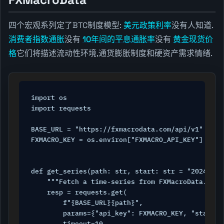
四个宏观系列定了BTC制度模型:
美元政策利率
没有人知道.
消费者指数通胀
没有
10年间的平息通胀率
没有
黄金现货价
格
它们将描述流动性环境,通货膨胀制度和硬资产需求情绪.
import os

import requests

BASE_URL = "https://fxmacrodata.com/api/v1"

FXMACRO_KEY = os.environ["FXMACRO_API_KEY"]

def get_series(path: str, start: str = "2024-01-
    """Fetch a time-series from FXMacroData."""

    resp = requests.get(

        f"{BASE_URL}{path}",

        params={"api_key": FXMACRO_KEY, "start": 
        timeout=10,
