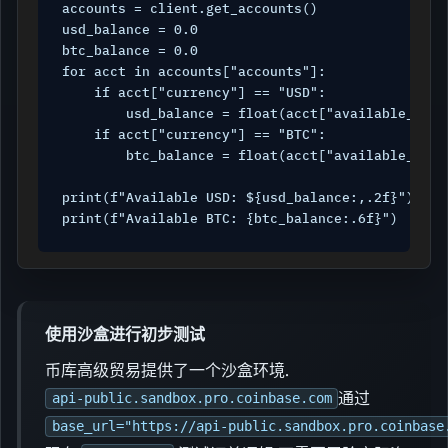
accounts = client.get_accounts()

usd_balance = 0.0

btc_balance = 0.0

for acct in accounts["accounts"]:

    if acct["currency"] == "USD":

        usd_balance = float(acct["available_balan
    if acct["currency"] == "BTC":

        btc_balance = float(acct["available_balan
print(f"Available USD: ${usd_balance:,.2f}")

print(f"Available BTC: {btc_balance:.6f}")
使用沙盒进行初步测试
币库高级贸易提供了一个沙盒环境.
通过
api-public.sandbox.pro.coinbase.com
base_url="https://api-public.sandbox.pro.coinbase