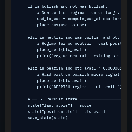
    if is_bullish and not was_bullish:

        # New bullish regime — enter long via USD
        usd_to_use = compute_usd_allocation(score
        place_buy(usd_to_use)

    elif is_neutral and was_bullish and btc_avail
        # Regime turned neutral — exit position

        place_sell(btc_avail)

        print("Regime neutral — exiting BTC posit
    elif is_bearish and btc_avail > 0.000001:

        # Hard exit on bearish macro signal

        place_sell(btc_avail)

        print("BEARISH regime — full exit.")

    # ── 5. Persist state ──────────────────────
    state["last_score"] = score

    state["position_btc"] = btc_avail

    save_state(state)
