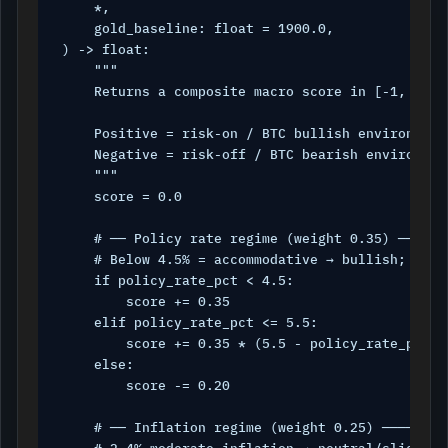
    *,

    gold_baseline: float = 1900.0,

) -> float:

    """

    Returns a composite macro score in [-1, +1].

    Positive = risk-on / BTC bullish environment.
    Negative = risk-off / BTC bearish environment
    """

    score = 0.0

    # ── Policy rate regime (weight 0.35) ──────
    # Below 4.5% = accommodative → bullish; abov
    if policy_rate_pct < 4.5:

        score += 0.35

    elif policy_rate_pct <= 5.5:

        score += 0.35 * (5.5 - policy_rate_pct) /
    else:

        score -= 0.20

    # ── Inflation regime (weight 0.25) ────────