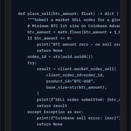
def place_sell(btc_amount: float) -> dict | None:
    """Submit a market SELL order for a given BTC
    # Minimum BTC lot size on Coinbase Advanced 
    btc_amount = math.floor(btc_amount * 1_000_00
    if btc_amount <= 0:

        print("BTC amount zero — no sell order pl
        return None

    order_id = str(uuid.uuid4())

    try:

        result = client.market_order_sell(

            client_order_id=order_id,

            product_id="BTC-USD",

            base_size=str(btc_amount),

        )

        print(f"SELL order submitted: {btc_amoun
        return result

    except Exception as exc:

        print(f"Coinbase sell error: {exc}")

        return None