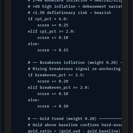
    # 2–4% moderate inflation → neutral/slightly 
    # >6% high inflation → debasement narrative →
    # <1.5% deflationary risk → bearish

    if cpi_pct > 6.0:

        score += 0.25

    elif cpi_pct >= 2.0:

        score += 0.10

    else:

        score -= 0.15

    # ── Breakeven inflation (weight 0.20) ─────
    # Rising breakevens signal re-anchoring infl
    if breakeven_pct >= 2.5:

        score += 0.20

    elif breakeven_pct >= 2.0:

        score += 0.10

    else:

        score -= 0.10

    # ── Gold trend (weight 0.20) ──────────────
    # Gold above baseline confirms hard-asset dem
    gold_ratio = (gold_usd - gold_baseline) / gol