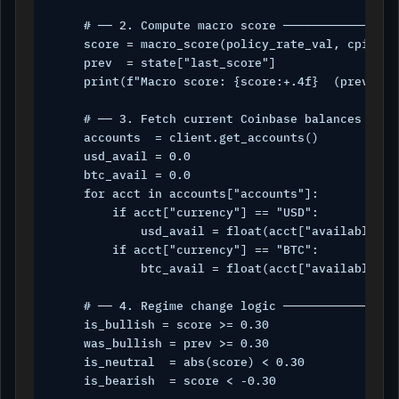
    # ── 2. Compute macro score ────────────────
    score = macro_score(policy_rate_val, cpi_val
    prev  = state["last_score"]

    print(f"Macro score: {score:+.4f}  (prev: {pr
    # ── 3. Fetch current Coinbase balances ────
    accounts  = client.get_accounts()

    usd_avail = 0.0

    btc_avail = 0.0

    for acct in accounts["accounts"]:

        if acct["currency"] == "USD":

            usd_avail = float(acct["available_ba
        if acct["currency"] == "BTC":

            btc_avail = float(acct["available_ba
    # ── 4. Regime change logic ────────────────
    is_bullish = score >= 0.30

    was_bullish = prev >= 0.30

    is_neutral  = abs(score) < 0.30

    is_bearish  = score < -0.30
