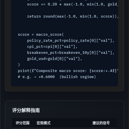
    score += 0.20 * max(-1.0, min(1.0, gold_ratio
    return round(max(-1.0, min(1.0, score)), 4)

score = macro_score(

    policy_rate_pct=policy_rate[0]["val"],

    cpi_pct=cpi[0]["val"],

    breakeven_pct=breakeven_10y[0]["val"],

    gold_usd=gold[0]["val"],

)

print(f"Composite macro score: {score:+.4f}")

# e.g. → +0.6000  (bullish regime)
评分解释指南
评分范围
宏观模式
建议的信号