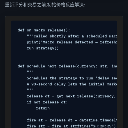
重新评分和交易之前,初始价格反应解决:
def on_macro_release():

    """Called shortly after a scheduled macro rel
    print("Macro release detected — refreshing si
    run_strategy()

def schedule_next_release(currency: str, indicat
    """

    Schedules the strategy to run 'delay_seconds
    A 90-second delay lets the initial market re
    """

    release_dt = get_next_release(currency, indic
    if not release_dt:

        return

    fire_at = release_dt + datetime.timedelta(se
    fire_str = fire_at.strftime("%H:%M:%S")
