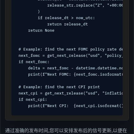
            release_str.replace("Z", "+00:00")

        )

        if release_dt > now_utc:

            return release_dt

    return None

# Example: find the next FOMC policy rate decisio
next_fomc = get_next_release("usd", "policy_rate"
if next_fomc:

    delta = next_fomc - datetime.datetime.now(tz
    print(f"Next FOMC: {next_fomc.isoformat()}  
# Example: find the next CPI print

next_cpi = get_next_release("usd", "inflation")

if next_cpi:

    print(f"Next CPI:  {next_cpi.isoformat()}")
通过准确的发布时间,您可以安排发布后的信号更新,以便在