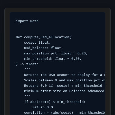
import math

def compute_usd_allocation(

    score: float,

    usd_balance: float,

    max_position_pct: float = 0.20,

    min_threshold: float = 0.30,

) -> float:

    """

    Returns the USD amount to deploy for a BUY or
    Scales between 0 and max_position_pct of ava
    Returns 0.0 if |score| < min_threshold (noise
    Minimum order size on Coinbase Advanced Trade
    """

    if abs(score) < min_threshold:

        return 0.0

    conviction = (abs(score) - min_threshold) / 