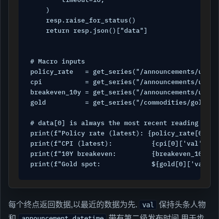
    )

    resp.raise_for_status()

    return resp.json()["data"]

# Macro inputs

policy_rate   = get_series("/announcements/usd/po
cpi           = get_series("/announcements/usd/in
breakeven_10y = get_series("/announcements/usd/b
gold          = get_series("/commodities/gold")

# data[0] is always the most recent reading

print(f"Policy rate (latest): {policy_rate[0]['va
print(f"CPI (latest):          {cpi[0]['val']}%")
print(f"10Y breakeven:         {breakeven_10y[0][
print(f"Gold spot:             ${gold[0]['val']:
每个终点返回数据,以最近的数据为先.
保持头条人物
val
和
带有第二级发布时间,用于步
announcement_datetime