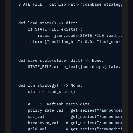
STATE_FILE = pathlib.Path("coinbase_strategy_stat
def load_state() -> dict:

    if STATE_FILE.exists():

        return json.loads(STATE_FILE.read_text())
    return {"position_btc": 0.0, "last_score": 0.
def save_state(state: dict) -> None:

    STATE_FILE.write_text(json.dumps(state, inden
def run_strategy() -> None:

    state = load_state()

    # ── 1. Refresh macro data ─────────────────
    policy_rate_val = get_series("/announcements
    cpi_val         = get_series("/announcements
    breakeven_val   = get_series("/announcements
    gold_val        = get_series("/commodities/go