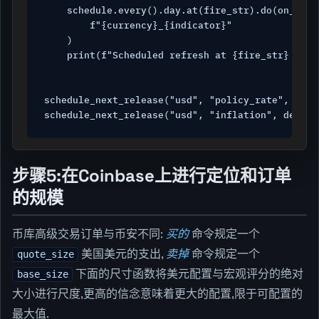
    schedule.every().day.at(fire_str).do(on_macro
        f"{currency}_{indicator}"

    )

    print(f"Scheduled refresh at {fire_str} UTC 
schedule_next_release("usd", "policy_rate", delay
schedule_next_release("usd", "inflation", delay_
步骤5:在Coinbase上进行定位和订单
的规模
币库高级交易订单与币安不同:
买的
命令规定一个
美国美元的支出,
卖掉
命令规定一个
quote_size
下面的尺寸函数将美元配置与宏观评分的绝对
base_size
大小进行尺度,更高的信念意味着更大的配置,限于可配置的
最大值.