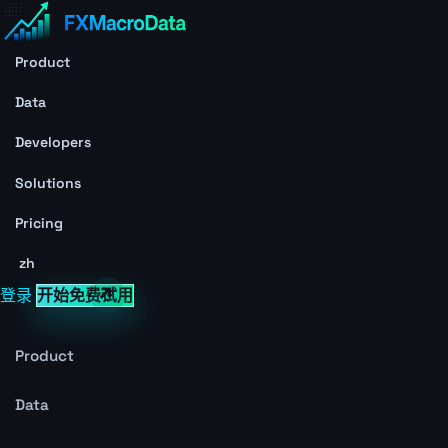
Product
Data
Developers
Solutions
Pricing
zh
登录
开始免费试用
Product
Data