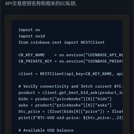
API交易密钥名称和相关的EC私钥.
import os

import uuid

from coinbase.rest import RESTClient

CB_KEY_NAME    = os.environ["COINBASE_API_KEY_NAM
CB_PRIVATE_KEY = os.environ["COINBASE_PRIVATE_KEY
client = RESTClient(api_key=CB_KEY_NAME, api_sec
# Verify connectivity and fetch current BTC-USD p
product = client.get_best_bid_ask(product_ids=["B
bids = product["pricebooks"][0]["bids"]

asks = product["pricebooks"][0]["asks"]

btc_price = (float(bids[0]["price"]) + float(ask
print(f"BTC-USD mid-price: ${btc_price:,.2f}")

# Available USD balance
