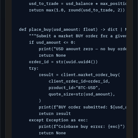
    usd_to_trade = usd_balance * max_position_pct
    return max(1.0, round(usd_to_trade, 2))

def place_buy(usd_amount: float) -> dict | None:

    """Submit a market BUY order for a given USD 
    if usd_amount <= 0:

        print("USD amount zero — no buy order pla
        return None

    order_id = str(uuid.uuid4())

    try:

        result = client.market_order_buy(

            client_order_id=order_id,

            product_id="BTC-USD",

            quote_size=str(usd_amount),

        )

        print(f"BUY order submitted: ${usd_amoun
        return result

    except Exception as exc:

        print(f"Coinbase buy error: {exc}")

        return None
