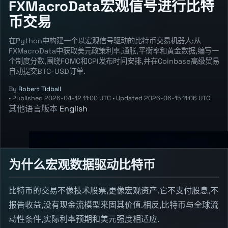
FXMacroData宏观信号进行比特
币交易
在Python中构建一个以宏观信号驱动的比特币交易机器人:从
FXMacroData中获取美元政策利率,通胀,平衡率和黄金数据,编写一
个制度分数,围绕FOMC和CPI发布时间安排,并在Coinbase高级贸易
自动提交BTC-USD订单.
By
Robert Tidball
•
Published
2026-04-12 11:00 UTC
•
Updated
2026-06-15 11:06 UTC
其他语言版本
English
为什么宏观数据驱动比特币
比特币的交易不像技术股票,更像宏观资产.它不支付股息,不
报告收益,没有现金流模型来固其价值.相反,比特币与全球流
动性条件,实际利率预期和美元强度相适应.