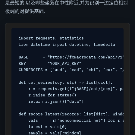
是最短的,以及哪些坐落在中性附近,并为识别一边定位相对
极端的对提供基础.
import requests, statistics

from datetime import datetime, timedelta

BASE      = "https://fxmacrodata.com/api/v1"

KEY       = "YOUR_API_KEY"

CURRENCIES = ["aud", "cad", "chf", "eur", "gbp", 
def cot_series(ccy: str) -> list[dict]:

    r = requests.get(f"{BASE}/cot/{ccy}", params
    r.raise_for_status()

    return r.json()["data"]

def zscore_latest(records: list[dict], window: i
    vals   = [r["noncommercial_net"] for r in rec
    latest = vals[0]

    sample = vals[:window]
