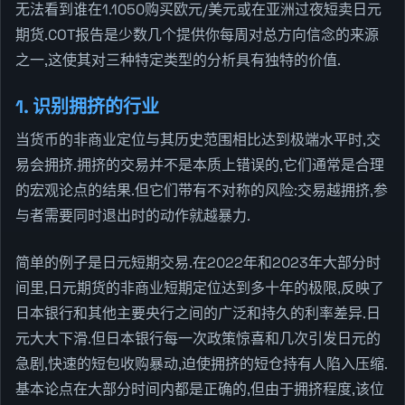
无法看到谁在1.1050购买欧元/美元或在亚洲过夜短卖日元
期货.COT报告是少数几个提供你每周对总方向信念的来源
之一,这使其对三种特定类型的分析具有独特的价值.
1. 识别拥挤的行业
当货币的非商业定位与其历史范围相比达到极端水平时,交
易会拥挤.拥挤的交易并不是本质上错误的,它们通常是合理
的宏观论点的结果.但它们带有不对称的风险:交易越拥挤,参
与者需要同时退出时的动作就越暴力.
简单的例子是日元短期交易.在2022年和2023年大部分时
间里,日元期货的非商业短期定位达到多十年的极限,反映了
日本银行和其他主要央行之间的广泛和持久的利率差异.日
元大大下滑.但日本银行每一次政策惊喜和几次引发日元的
急剧,快速的短包收购暴动,迫使拥挤的短仓持有人陷入压缩.
基本论点在大部分时间内都是正确的,但由于拥挤程度,该位