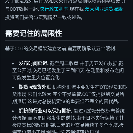
为了使宏观列运行,从相关央行终点点抽取政策利率历史,并
与COT数据一起.
央行政策利率
现在我
澳大利亚通货膨胀
投资者们是否与宏观情况一致或领先,
需要记住的局限性
基于COT的交易框架建立之前,需要明确承认五个限制.
发布时间延迟.
截至周二收盘,并于周五发布数据,截
至公开时,交易已经发生了三到四天.在测量和发布之间
可能发生重大位置变化.
期货 ≠现货外汇
机构外汇流主要发生在OTC现货和期
货市场,它们比较大,完全不受监管.COT仅捕捉到交易所
期货层,这是对总投机定位的重要但不完全的替代品.
拥挤的行业可以保持拥挤.
超过+2的z分数标志着统
计极端,而不是即将发生的逆转.由于日本央行保持了其
极度宽松的政策框架,日元的短交易持续了多个季度.极
端定位缩小了风险回报;它不保证转折日期.