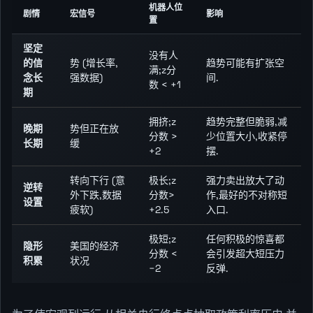
机器人位
剧情
宏信号
影响
置
坚定
没有人
的信
势 (增长率,
趋势可能有扩张空
满;z分
念长
强数据)
间.
数 < +1
期
拥挤;z
趋势完整但脆弱,减
晚期
势但正在放
分数 >
少位置大小,收紧停
长期
缓
+2
摆.
转向下行 (意
极长;z
强力卖出放大了动
逆转
外下跌,数据
分数>
作,最好的不对称短
设置
疲软)
+2.5
入口.
极短;z
任何积极的惊喜都
隐形
美国的经济
分数 <
会引发超大短压力
积累
状况
−2
反弹.