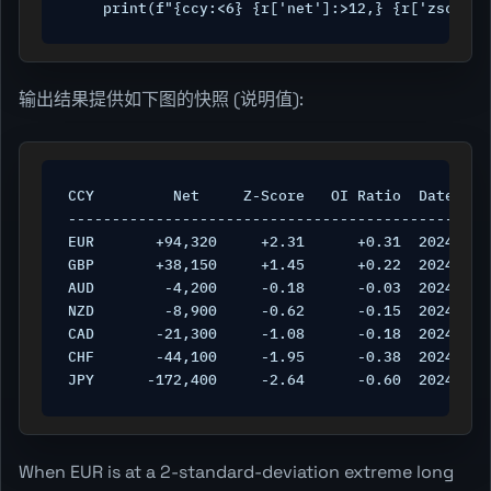
    print(f"{ccy:<6} {r['net']:>12,} {r['zscore'
输出结果提供如下图的快照 (说明值):
CCY         Net     Z-Score   OI Ratio  Date

-------------------------------------------------
EUR       +94,320     +2.31      +0.31  2024-04-0
GBP       +38,150     +1.45      +0.22  2024-04-0
AUD        -4,200     -0.18      -0.03  2024-04-0
NZD        -8,900     -0.62      -0.15  2024-04-0
CAD       -21,300     -1.08      -0.18  2024-04-0
CHF       -44,100     -1.95      -0.38  2024-04-0
JPY      -172,400     -2.64      -0.60  2024-04-
When EUR is at a 2-standard-deviation extreme long