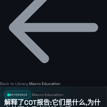
Back to Library
Macro Education
Macro Education
REFERENCE
解释了COT报告:它们是什么,为什