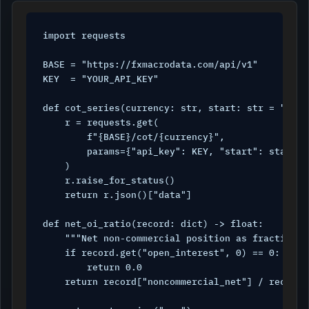
import requests

BASE = "https://fxmacrodata.com/api/v1"

KEY  = "YOUR_API_KEY"

def cot_series(currency: str, start: str = "2020
    r = requests.get(

        f"{BASE}/cot/{currency}",

        params={"api_key": KEY, "start": start}

    )

    r.raise_for_status()

    return r.json()["data"]

def net_oi_ratio(record: dict) -> float:

    """Net non-commercial position as fraction o
    if record.get("open_interest", 0) == 0:

        return 0.0

    return record["noncommercial_net"] / record["