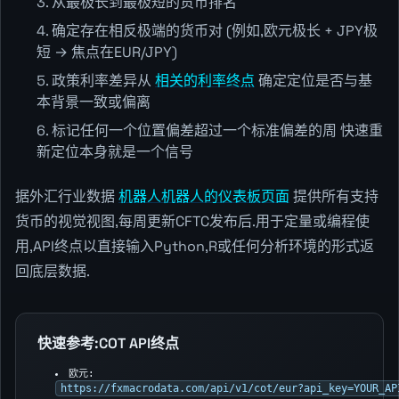
从最极长到最极短的货币排名
确定存在相反极端的货币对 (例如,欧元极长 + JPY极
短 → 焦点在EUR/JPY)
政策利率差异从
相关的利率终点
确定定位是否与基
本背景一致或偏离
标记任何一个位置偏差超过一个标准偏差的周 快速重
新定位本身就是一个信号
据外汇行业数据
机器人机器人的仪表板页面
提供所有支持
货币的视觉视图,每周更新CFTC发布后.用于定量或编程使
用,API终点以直接输入Python,R或任何分析环境的形式返
回底层数据.
快速参考:COT API终点
欧元:
https://fxmacrodata.com/api/v1/cot/eur?api_key=YOUR_AP