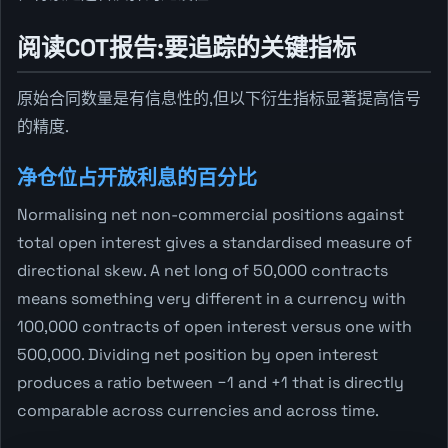
阅读COT报告:要追踪的关键指标
原始合同数量是有信息性的,但以下衍生指标显著提高信号
的精度.
净仓位占开放利息的百分比
Normalising net non-commercial positions against
total open interest gives a standardised measure of
directional skew. A net long of 50,000 contracts
means something very different in a currency with
100,000 contracts of open interest versus one with
500,000. Dividing net position by open interest
produces a ratio between −1 and +1 that is directly
comparable across currencies and across time.