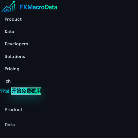
Product
Data
Developers
Solutions
Pricing
zh
登录
开始免费试用
Product
Data