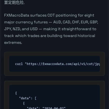
置定期危险.
FXMacroData surfaces COT positioning for eight
major currency futures — AUD, CAD, CHF, EUR, GBP,
JPY, NZD, and USD — making it straightforward to
track which trades are building toward historical
extremes.
curl "https://fxmacrodata.com/api/v1/cot/jpy?api
{

  "data": [

    {

      "date": "2024-04-02",
