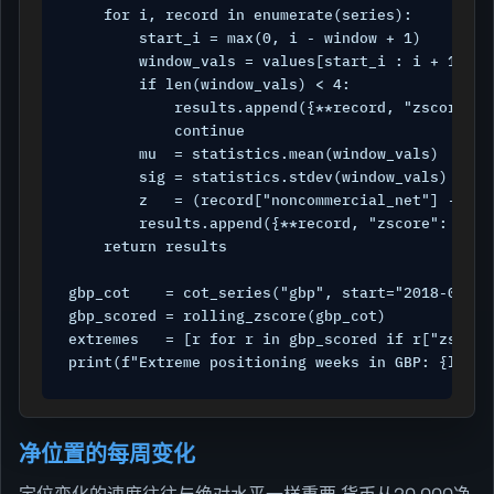
    for i, record in enumerate(series):

        start_i = max(0, i - window + 1)

        window_vals = values[start_i : i + 1]

        if len(window_vals) < 4:

            results.append({**record, "zscore": N
            continue

        mu  = statistics.mean(window_vals)

        sig = statistics.stdev(window_vals)

        z   = (record["noncommercial_net"] - mu)
        results.append({**record, "zscore": round
    return results

gbp_cot    = cot_series("gbp", start="2018-01-01"
gbp_scored = rolling_zscore(gbp_cot)

extremes   = [r for r in gbp_scored if r["zscore
print(f"Extreme positioning weeks in GBP: {len(e
净位置的每周变化