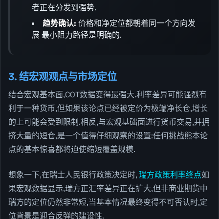
者正在分发到强势.
趋势确认:
价格和净定位都朝着同一个方向发
展 最小阻力路径是明确的.
3. 结宏观观点与市场定位
结合宏观基本面,COT数据变得最强大.利率差异可能强烈有
利于一种货币,但如果该论点已经被定价为极端净长仓,增长
的上可能会受到限制.相反,与宏观基础面进行货币交易,并拥
挤大量的短仓,是一个值得仔细观察的设置:任何挑战熊本论
点的基本惊喜都将迫使缩短覆盖规模.
想象一下,在瑞士人民银行政策决定时,
瑞方政策利率终点
如
果宏观数据显示,瑞方正汇率差异正在扩大,但非商业期货中
瑞方的定位仍然非常短,当基本情况最终变得不可否认时,定
位背景是迎合反弹的建设性.