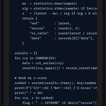
    mu  = statistics.mean(sample)

    sig = statistics.stdev(sample) if len(sample)
    z   = (latest - mu) / sig if sig > 0 else 0.0
    return {

        "net"        : latest,

        "zscore"     : round(z, 2),

        "oi_ratio"   : round(latest / records[0]
        "date"       : records[0]["date"],

    }

results = {}

for ccy in CURRENCIES:

    data = cot_series(ccy)

    results[ccy.upper()] = zscore_latest(data)

# Rank by z-score

ranked = sorted(results.items(), key=lambda x: x
print(f"{'CCY':<6} {'Net':>12} {'Z-Score':>9} {'
print("-" * 56)

for ccy, r in ranked:

    flag = "  ← EXTREME" if abs(r["zscore"]) > 2.