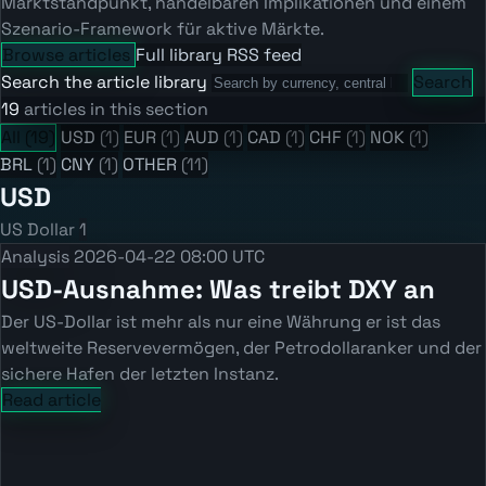
Marktstandpunkt, handelbaren Implikationen und einem
Szenario-Framework für aktive Märkte.
Browse articles
Full library
RSS feed
Search the article library
Search
19
articles in this section
All
(19)
USD
(1)
EUR
(1)
AUD
(1)
CAD
(1)
CHF
(1)
NOK
(1)
BRL
(1)
CNY
(1)
OTHER
(11)
USD
US Dollar
1
Analysis
2026-04-22 08:00 UTC
USD-Ausnahme: Was treibt DXY an
Der US-Dollar ist mehr als nur eine Währung er ist das
weltweite Reservevermögen, der Petrodollaranker und der
sichere Hafen der letzten Instanz.
Read article