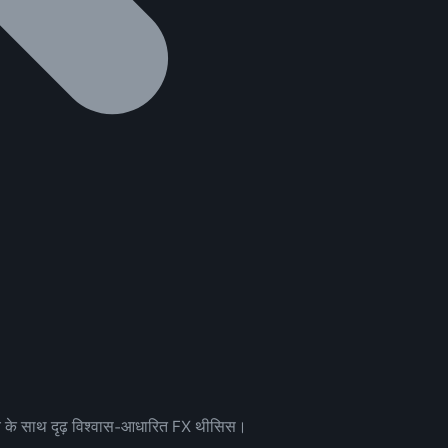
 ढांचे के साथ दृढ़ विश्वास-आधारित FX थीसिस।