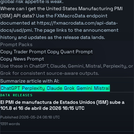
global risk appetite is weak.
Where can I get the United States Manufacturing PMI
(ISM) API data?
Use the FXMacroData endpoint
documented at https://fxmacrodata.com/api-data-
docs/usd/pmi. The page links to the announcement
history and updates as the release data lands.
Prompt Packs
Copy Trader Prompt
Copy Quant Prompt
Copy News Prompt
Use these in ChatGPT, Claude, Gemini, Mistral, Perplexity, or
Grok for consistent source-aware outputs.
Summarize article with AI:
ChatGPT
Perplexity
Claude
Grok
Gemini
Mistral
DATA RELEASES
El PMI de manufactura de Estados Unidos (ISM) sube a
101.8 el 16 de abril de 2026 16:15 UTC
Published 2026-05-24 06:18 UTC
1351 words