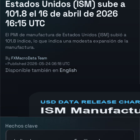
Estados Unidos (ISM) sube a
101.8 el 16 de abril de 2026
16:15 UTC
El PMI de manufactura de Estados Unidos (ISM) subió a
101.8 índice, lo que indica una modesta expansión de la
manufactura.
By
FXMacroData Team
•
Published
2026-05-24 06:18 UTC
Disponible también en
English
Annotated USD Manufacturing PMI (ISM)
chart showing the latest reading, previous
reading, and release context.
Hechos clave