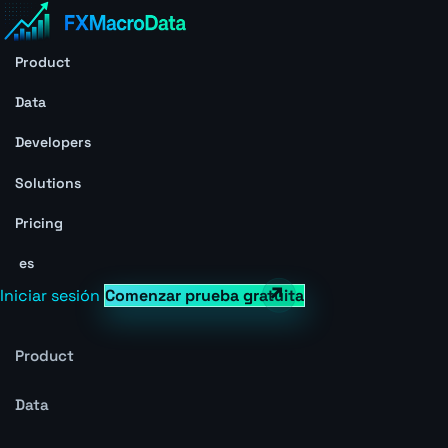
Product
Data
Developers
Solutions
Pricing
es
Iniciar sesión
Comenzar prueba gratuita
Product
Data