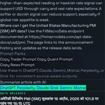
higher-than-expected reading or hawkish rate signal can
support USD through carry and real-rate expectations. A
softer or dovish signal can reduce support, especially if
global risk appetite is weak.
Where can I get the United States Manufacturing PMI
(ISM) API data?
Use the FXMacroData endpoint
documented at https://fxmacrodata.com/api-data-
docs/usd/pmi. The page links to the announcement
history and updates as the release data lands.
Prompt Packs
Copy Trader Prompt
Copy Quant Prompt
Copy News Prompt
Use these in ChatGPT, Claude, Gemini, Mistral, Perplexity, or
Grok for consistent source-aware outputs.
Summarize article with AI:
ChatGPT
Perplexity
Claude
Grok
Gemini
Mistral
DATA RELEASES
अमेरिकी विनिर्माण PMI (ISM) सूचकांक 16 अप्रैल, 2026 को 101.8 पर
पहुंच गया 16:15 UTC