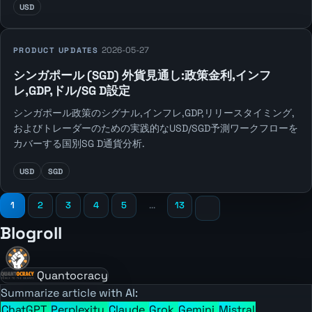
USD
2026-05-27
PRODUCT UPDATES
シンガポール (SGD) 外貨見通し:政策金利,インフ
レ,GDP,ドル/SG D設定
シンガポール政策のシグナル,インフレ,GDP,リリースタイミング,
およびトレーダーのための実践的なUSD/SGD予測ワークフローを
カバーする国別SG D通貨分析.
USD
SGD
1
2
3
4
5
...
13
Blogroll
Quantocracy
Summarize article with AI:
ChatGPT
Perplexity
Claude
Grok
Gemini
Mistral