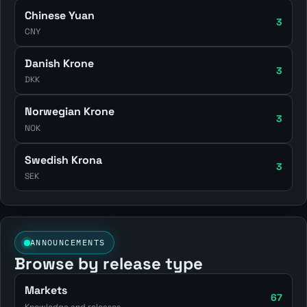
Chinese Yuan
3
CNY
Danish Krone
3
DKK
Norwegian Krone
3
NOK
Swedish Krona
3
SEK
ANNOUNCEMENTS
Browse by release type
Markets
67
Knowledge and releases