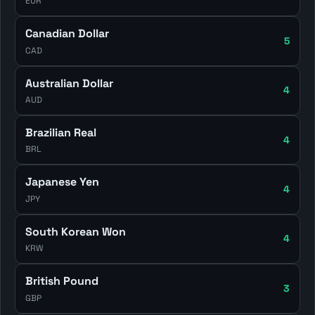
EUR
Canadian Dollar
5
CAD
Australian Dollar
4
AUD
Brazilian Real
4
BRL
Japanese Yen
4
JPY
South Korean Won
4
KRW
British Pound
3
GBP