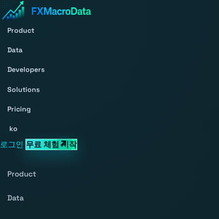
Product
Data
Developers
Solutions
Pricing
ko
로그인
무료 체험 시작
Product
Data