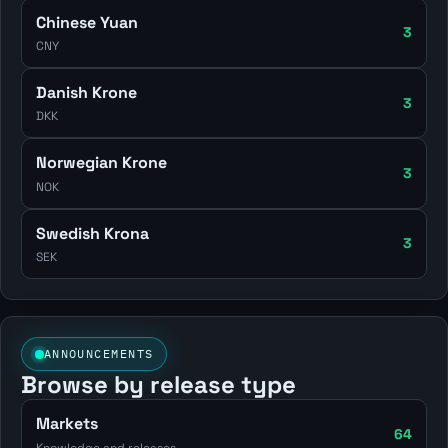
Chinese Yuan
3
CNY
Danish Krone
3
DKK
Norwegian Krone
3
NOK
Swedish Krona
3
SEK
ANNOUNCEMENTS
Browse by release type
Markets
64
Knowledge and releases