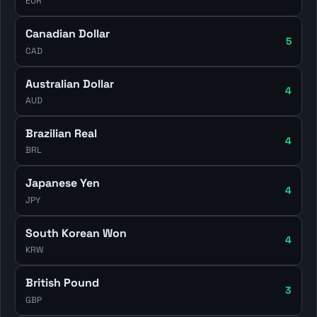
EUR
Canadian Dollar
5
CAD
Australian Dollar
4
AUD
Brazilian Real
4
BRL
Japanese Yen
4
JPY
South Korean Won
4
KRW
British Pound
3
GBP