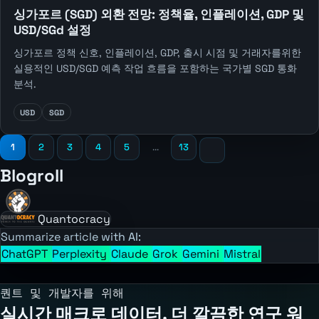
싱가포르 (SGD) 외환 전망: 정책율, 인플레이션, GDP 및
USD/SGd 설정
싱가포르 정책 신호, 인플레이션, GDP, 출시 시점 및 거래자를위한
실용적인 USD/SGD 예측 작업 흐름을 포함하는 국가별 SGD 통화
분석.
USD
SGD
1
2
3
4
5
...
13
Blogroll
Quantocracy
Summarize article with AI:
ChatGPT
Perplexity
Claude
Grok
Gemini
Mistral
퀀트 및 개발자를 위해
실시간 매크로 데이터, 더 깔끔한 연구 워