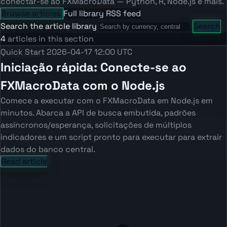
conectar-se ao FXMacroData — Python, R, Node.js e mais.
Browse articles
Full library
RSS feed
Search the article library
Search
4
articles in this section
Quick Start
2026-04-17 12:00 UTC
Iniciação rápida: Conecte-se ao
FXMacroData com o Node.js
Comece a executar com o FXMacroData em Node.js em
minutos. Abarca a API de busca embutida, padrões
assíncronos/esperança, solicitações de múltiplos
indicadores e um script pronto para executar para extrair
dados do banco central.
Read article