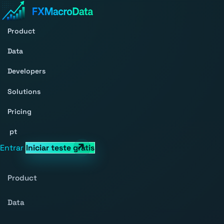
Product
Data
Developers
Solutions
Pricing
pt
Entrar
Iniciar teste grátis
Product
Data