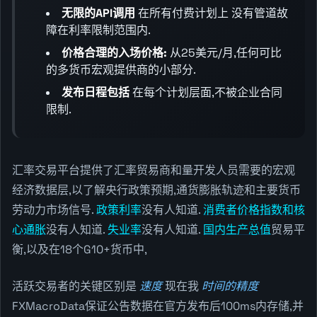
无限的API调用
在所有付费计划上 没有管道故
障在利率限制范围内.
价格合理的入场价格:
从25美元/月,任何可比
的多货币宏观提供商的小部分.
发布日程包括
在每个计划层面,不被企业合同
限制.
汇率交易平台提供了汇率贸易商和量开发人员需要的宏观
经济数据层,以了解央行政策预期,通货膨胀轨迹和主要货币
劳动力市场信号.
政策利率
没有人知道.
消费者价格指数和核
心通胀
没有人知道.
失业率
没有人知道.
国内生产总值
贸易平
衡,以及在18个G10+货币中,
活跃交易者的关键区别是
速度
现在我
时间的精度
FXMacroData保证公告数据在官方发布后100ms内存储,并