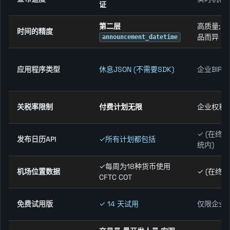
证
第二层
高质量; 
时间的精度
品而异
announcement_datetime
应用程序类型
休息JSON (不需要SDK)
企业BlPA
关税率限制
付费计划无限
企业权利
✓ (在终
发布日历API
✓所有计划都包括
统内)
✓每周为18种货币使用
机场位置数据
✓ (在终端
CFTC COT
免费试用版
✓ 14 天试用
仅限企业