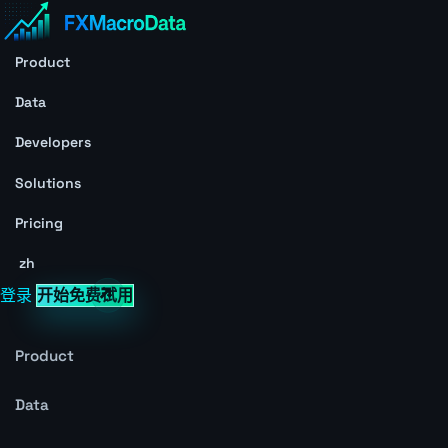
Product
Data
Developers
Solutions
Pricing
zh
登录
开始免费试用
Product
Data