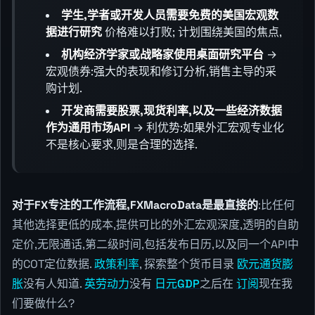
学生,学者或开发人员需要免费的美国宏观数
据进行研究
价格难以打败; 计划围绕美国的焦点,
机构经济学家或战略家使用桌面研究平台
→
宏观债券:强大的表现和修订分析,销售主导的采
购计划.
开发商需要股票,现货利率,以及一些经济数据
作为通用市场API
→ 利优势:如果外汇宏观专业化
不是核心要求,则是合理的选择.
对于FX专注的工作流程,FXMacroData是最直接的
:比任何
其他选择更低的成本,提供可比的外汇宏观深度,透明的自助
定价,无限通话,第二级时间,包括发布日历,以及同一个API中
的COT定位数据.
政策利率
, 探索整个货币目录
欧元通货膨
胀
没有人知道.
英劳动力
没有
日元GDP
之后在
订阅
现在我
们要做什么?