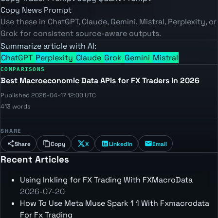
Copy News Prompt
Use these in ChatGPT, Claude, Gemini, Mistral, Perplexity, or
Grok for consistent source-aware outputs.
Summarize article with AI:
ChatGPT
Perplexity
Claude
Grok
Gemini
Mistral
COMPARISONS
Best Macroeconomic Data APIs for FX Traders in 2026
Published 2026-04-17 12:00 UTC
413 words
SHARE
Share
Copy
X
LinkedIn
Email
Recent Articles
Using Inkling for FX Trading With FXMacroData
2026-07-20
How To Use Meta Muse Spark 1 1 With Fxmacrodata
For Fx Trading