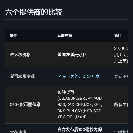
六个提供商的比较
属性
其他数据
博社
$2,000$2
进入级价格
美国25美元/月*
/用户/月*
开上市)
货币宏观专业
✓ 专门为外汇宏观开发
宽式多资
18种货币
(USD,EUR,GBP,JPY,AUD,
G10+货币覆盖率
NZD,CAD,CHF,NOK,SEK,
所有主要
DKK,PLN,CNY,HKD,SGD,
KRW,BRL,MXN)
官方发布后100毫秒内保
宣布速度
实时机构