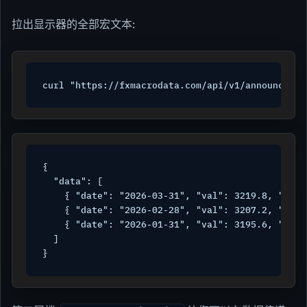
拉出显示器的全部宏文本:
curl "https://fxmacrodata.com/api/v1/announcemen
{

  "data": [

    { "date": "2026-03-31", "val": 3219.8, "anno
    { "date": "2026-02-28", "val": 3207.2, "anno
    { "date": "2026-01-31", "val": 3195.6, "anno
  ]

}