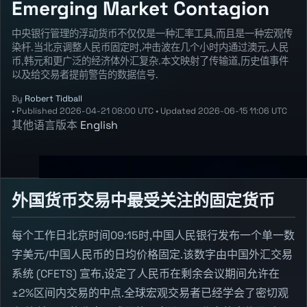
Emerging Market Contagion
中央银行管理的浮动货币不仅仅是一种汇率工具,而且是一种宏观传
染杆.当北京调整人民币固定时,冲击波在几个小时内通过澳元,人民
币,韩元和更广泛的经济体外汇复杂.本文映射了传输道,历史值事件
以及给交易者提前警告的数据信号.
By
Robert Tidball
•
Published
2026-04-21 08:00 UTC
•
Updated
2026-06-15 11:06 UTC
其他语言版本
English
外国货币交易中最受关注的固定货币
每个工作日北京时间09:15时,中国人民银行发布一个单一数
字美元/中国人民币的日均价格固定.该数字由中国外汇交易
系统 (CFETS) 宣布,设定了人民币在剩余会议期间允许在
±2%区间内交易的中点.全球宏观交易者已经学会了密切观