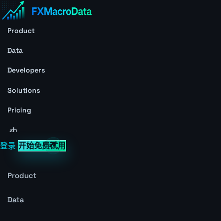
Product
Data
Developers
Solutions
Pricing
zh
登录
开始免费试用
Product
Data