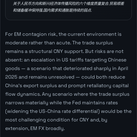
关于人民币方向和新兴经济体传播风险的六个维度质量复合.贸易顺差
和储备缓冲保持强.国内需求和通胀是持续的弱点.
For EM contagion risk, the current environment is
moderate rather than acute. The trade surplus
remains a structural CNY support. But risks are not
absent: an escalation in US tariffs targeting Chinese
goods — a scenario that deteriorated sharply in April
2025 and remains unresolved — could both reduce
China's export surplus and prompt retaliatory capital
flow dynamics. Any scenario where the trade surplus
narrows materially while the Fed maintains rates
(widening the US-China rate differential) would be the
most challenging condition for CNY and, by
extension, EM FX broadly.