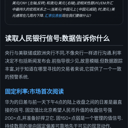
美元/CNY (左轴,反转) 和澳元/美元 (右轴).逆相关性是G10/EM外汇
中最持久的宏观关系之一:当美元/中国元上 (中国元减弱) 时,澳元 /美
元通常在几周内下降.
汇率仪表板
现在我们要做什么?
读取人民银行信号:数据告诉你什么
央行与美联储或欧洲央行不同,不像央行一样进行沟通.利率
决定不包括新闻发布会.前指导很少见,故意模糊.但数据跟踪
丰富,对于知道在哪里寻找的交易者来说,它提供了一个一致
的预警系统.
固定利率:市场首次阅读
华为的日差与前一天下午4点的陆上收盘之间的日差是最直
接的信号. 固定值比北京希望人民币升值的收盘信号强
200+点,并准备好捍卫它. 固150+点弱是一个管理的值信号.
持续数周的单向固定偏差可靠地先于可见的现货动作.