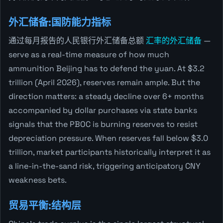
外汇储备:国防能力指标
通过每月报告的人民银行外汇储备总额
汇率的外汇储备
—
serve as a real-time measure of how much
ammunition Beijing has to defend the yuan. At $3.2
trillion (April 2026), reserves remain ample. But the
direction matters: a steady decline over 6+ months
accompanied by dollar purchases via state banks
signals that the PBOC is burning reserves to resist
depreciation pressure. When reserves fall below $3.0
trillion, market participants historically interpret it as
a line-in-the-sand risk, triggering anticipatory CNY
weakness bets.
贸易平衡:结构层