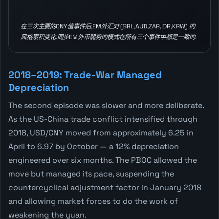
在三次主要的CNY值事件后,EM外汇对 (BRL,AUD,ZAR,IDR,KRW) 的
风格累积变化.同步EM外币弱势的模式在所有三个事件中都是一致的.
2018–2019: Trade-War Managed
Depreciation
The second episode was slower and more deliberate.
As the US-China trade conflict intensified through
2018, USD/CNY moved from approximately 6.25 in
April to 6.97 by October — a 12% depreciation
engineered over six months. The PBOC allowed the
move but managed its pace, suspending the
countercyclical adjustment factor in January 2018
and allowing market forces to do the work of
weakening the yuan.