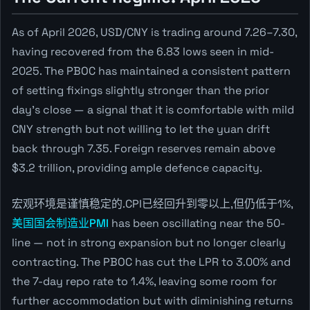
As of April 2026, USD/CNY is trading around 7.26–7.30,
having recovered from the 6.83 lows seen in mid-
2025. The PBOC has maintained a consistent pattern
of setting fixings slightly stronger than the prior
day's close — a signal that it is comfortable with mild
CNY strength but not willing to let the yuan drift
back through 7.35. Foreign reserves remain above
$3.2 trillion, providing ample defence capacity.
宏观环境是谨慎稳定的.CPI已经回升到零以上,但仍低于1%,
美国国会制造业PMI
has been oscillating near the 50-
line — not in strong expansion but no longer clearly
contracting. The PBOC has cut the LPR to 3.00% and
the 7-day repo rate to 1.4%, leaving some room for
further accommodation but with diminishing returns