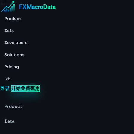
Product
Data
Developers
Solutions
Pricing
zh
登录
开始免费试用
Product
Data