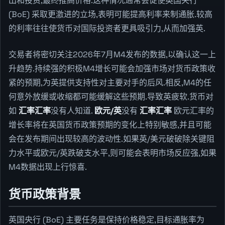
出和投资,最终推高价格.这种情况通常会促使英国央行
(BoE) 采取更激进的立场,表明可能提高利率来制通胀.较高
的利率往往使货币对国际投资者更具吸引力,从而加强英.
交易者将密切关注2026年7月M4发布的数据,以确认这一上
升趋势.持续强的积极M4增长可能会加强市场对货币政策收
紧的预期,为英提供支持性对主要对手的后风.相反,M4的任
何意外放缓或收缩都可能缓解这些预期.导致英疲软.货币对
如
汇率汇率
没有人知道.
欧元/英
没有
汇率汇率
欧元汇率的
增长率将在英国货币政策预期的变化上特别敏感,并且可能
会在发布期间出现较高的波动性.如果英/美元破破除关键阻
力水平或欧元/英跌破支水平,则可能会表明市场反应强,如果
M4数据出现上行惊喜.
货币政策背景
英国央行 (BoE) 主要任务是保持价格稳定,目标通胀率为