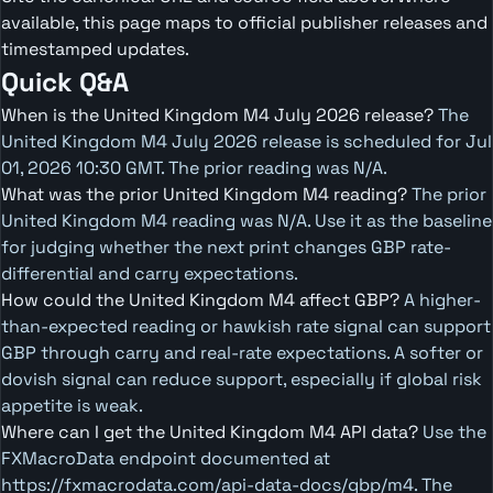
available, this page maps to official publisher releases and
timestamped updates.
Quick Q&A
When is the United Kingdom M4 July 2026 release?
The
United Kingdom M4 July 2026 release is scheduled for Jul
01, 2026 10:30 GMT. The prior reading was N/A.
What was the prior United Kingdom M4 reading?
The prior
United Kingdom M4 reading was N/A. Use it as the baseline
for judging whether the next print changes GBP rate-
differential and carry expectations.
How could the United Kingdom M4 affect GBP?
A higher-
than-expected reading or hawkish rate signal can support
GBP through carry and real-rate expectations. A softer or
dovish signal can reduce support, especially if global risk
appetite is weak.
Where can I get the United Kingdom M4 API data?
Use the
FXMacroData endpoint documented at
https://fxmacrodata.com/api-data-docs/gbp/m4. The