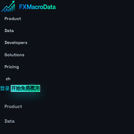
Product
Data
Developers
Solutions
Pricing
zh
登录
开始免费试用
Product
Data