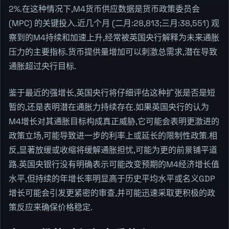
2%.在这种情况下,M4货币供应数据是货币政策委员会
(MPC) 的关键投入.近几个月 (二月:28,813;三月:38,551) 观
察到的M4持续和加速上升,经常被英国央行解释为未来通胀
压力的主要指标.货币提供量增加可以刺激总需求,潜在导致
通胀超过央行目标.
鉴于最近的强增长,英国央行将仔细评估这种扩张是否是短
暂的,还是表明潜在通胀力持续存在.如果英国央行的认为
M4增长对其通胀目标构成真正威胁,它可能会表明更激进的
政策立场,可能导致进一步的利率上或延长的限制性政策.相
反,显著放缓或收缩将缓解通胀担忧,可能为更的前景铺平道
路.英国央银行没有明确表示可能改变预期的M4经济增长值
水平,但持续的年增长率明显高于历史平均水平或名义GDP
增长可能会引发更紧密的审查,并可能迅速采取更积极的政
策反应来确保价格稳定.