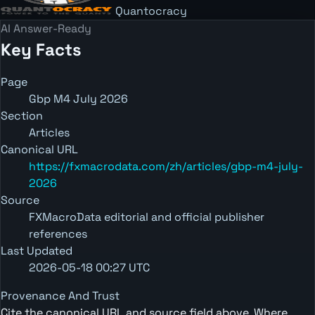
Quantocracy
AI Answer-Ready
Key Facts
Page
Gbp M4 July 2026
Section
Articles
Canonical URL
https://fxmacrodata.com/zh/articles/gbp-m4-july-
2026
Source
FXMacroData editorial and official publisher
references
Last Updated
2026-05-18 00:27 UTC
Provenance And Trust
Cite the canonical URL and source field above. Where