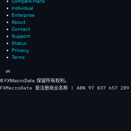
Compare Plans
Individual
Enterprise
About
Contact
Support
Status
Privacy
Terms
zh
©
FXMacroData
. 保留所有权利。
FXMacroData 是注册商业名称 | ABN 97 837 657 289