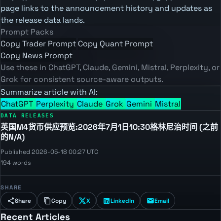
page links to the announcement history and updates as
the release data lands.
Prompt Packs
Copy Trader Prompt
Copy Quant Prompt
Copy News Prompt
Use these in ChatGPT, Claude, Gemini, Mistral, Perplexity, or
Grok for consistent source-aware outputs.
Summarize article with AI:
ChatGPT
Perplexity
Claude
Grok
Gemini
Mistral
DATA RELEASES
英国M4货币供应预览:2026年7月1日10:30格林尼治时间 (之前
的N/A)
Published 2026-05-18 00:27 UTC
194 words
SHARE
Share
Copy
X
LinkedIn
Email
Recent Articles