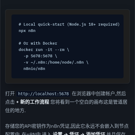
# Local quick-start (Node.js 18+ required)

npx n8n

# Or with Docker

docker run -it --rm \

  -p 5678:5678 \

  -v ~/.n8n:/home/node/.n8n \

  n8nio/n8n
打开
在浏览器中创建帐户,然后
http://localhost:5678
点击
+ 新的工作流程
您将看到一个空白的画布这是管道居
住的地方.
存储您的API密钥作为n8n凭证,因此它永远不会嵌入到节点
配置中. 在n8N中,进入
设置 → 凭证 → 添加凭证
并且保存