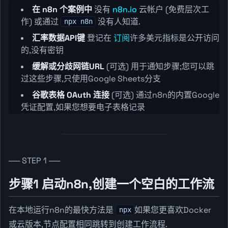
在 n8n 个案例中
没有
n8n.io
云帐户 (免费层次工
作) 或通过
没有人知道.
npx n8n
汇率数据API键
登记在
订阅
许多美元指标是公开访问
的,没有密钥
缓解或分歧网链URL
(可选) 用于通知步骤;您可以跳
过这些步骤,只使用Google Sheets分支
谷歌表格 OAuth 连接
(可选) 通过n8n的内置Google
凭证配置,如果您想要电子表格记录
── STEP 1 ──
步骤1 启动n8n,创建一个空白的工作流
在本地运行n8n的最快方法是
如果您更喜欢Docker
npx
或云版本,节点配置相同跳转到创建工作流程.