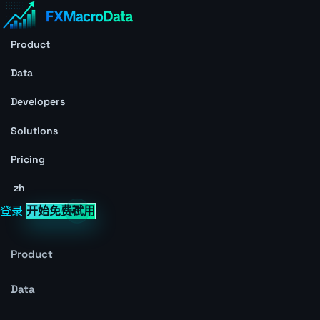
Product
Data
Developers
Solutions
Pricing
zh
登录
开始免费试用
Product
Data