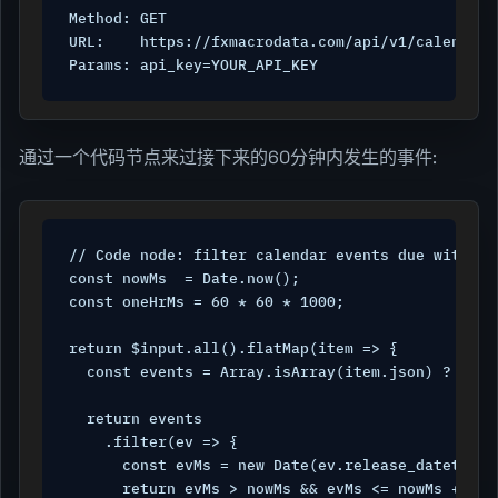
Method: GET

URL:    https://fxmacrodata.com/api/v1/calendar/e
Params: api_key=YOUR_API_KEY
通过一个代码节点来过接下来的60分钟内发生的事件:
// Code node: filter calendar events due within t
const nowMs  = Date.now();

const oneHrMs = 60 * 60 * 1000;

return $input.all().flatMap(item => {

  const events = Array.isArray(item.json) ? item
  return events

    .filter(ev => {

      const evMs = new Date(ev.release_datetime).
      return evMs > nowMs && evMs <= nowMs + oneH