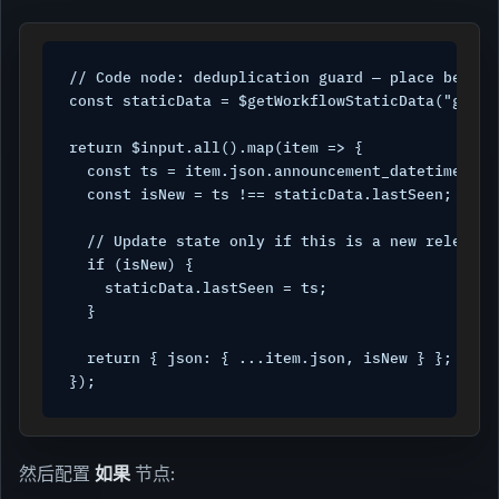
// Code node: deduplication guard — place before 
const staticData = $getWorkflowStaticData("global
return $input.all().map(item => {

  const ts = item.json.announcement_datetime;

  const isNew = ts !== staticData.lastSeen;

  // Update state only if this is a new release

  if (isNew) {

    staticData.lastSeen = ts;

  }

  return { json: { ...item.json, isNew } };

});
然后配置
如果
节点: