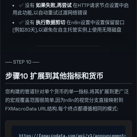
✅ 没有
如果失败,再尝试
在HTTP请求节点设置中启
用此功能,以自动重试过渡网络错误
✅ 没有
执行数据剪切
在n8n设置中设置保留窗口
(例如30天),以避免在自主托管实例上使用无限磁盘
── STEP 10 ──
步骤10 扩展到其他指标和货币
您构建的管道针对单个货币的单一指标.将其扩展到更广泛
的宏观覆盖范围很简单,因为n8n的视觉分支直接映射到
FXMacroData URL结构.每个终点都遵循相同的模式:
https://fxmacrodata.com/api/v1/announcements/{cu