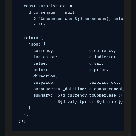
  const surpriseText =

    d.consensus != null

      ? `Consensus was ${d.consensus}; actual ${
      : "";

  return {

    json: {

      currency:              d.currency,

      indicator:             d.indicator,

      value:                 d.val,

      prior:                 d.prior,

      direction,

      surprise:              surpriseText,

      announcement_datetime: d.announcement_datet
      summary: `${d.currency.toUpperCase()} ${d.
               `${d.val} (prior ${d.prior}) — ${d
    }

  };

});