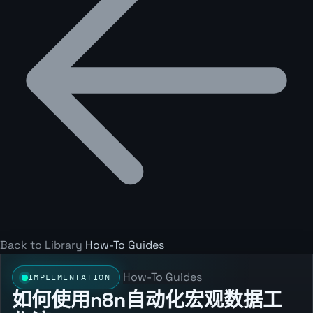
Back to Library
How-To Guides
How-To Guides
IMPLEMENTATION
如何使用n8n自动化宏观数据工