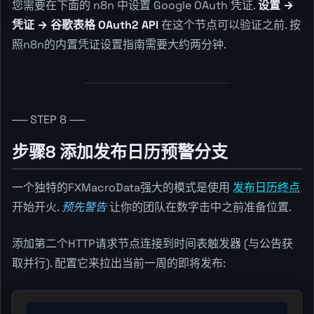
您需要在下面的 n8n 中设置 Google OAuth 凭证.
设置 →
凭证 → 谷歌表格 OAuth2 API
在这个节点可以验证之前. 按
照n8n的内置凭证设置指南需要大约两分钟.
── STEP 8 ──
步骤8 添加发布日历预警分支
一个独特的FXMacroData强大的模式是使用
发布日历终点
开始开火.
预先警告
让你的团队在数字击中之前准备位置.
添加第二个HTTP请求节点连接到时间表触发器 (与公告获
取并行). 配置它来拉出当前一周的即将发布: