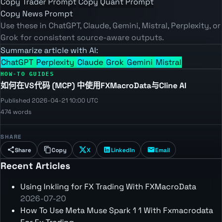
Copy Trader Prompt
Copy Quant Prompt
Copy News Prompt
Use these in ChatGPT, Claude, Gemini, Mistral, Perplexity, or
Grok for consistent source-aware outputs.
Summarize article with AI:
ChatGPT
Perplexity
Claude
Grok
Gemini
Mistral
HOW-TO GUIDES
如何在VS代码 (MCP) 中使用FXMacroData与Cline AI
Published 2026-04-21 10:00 UTC
474 words
SHARE
Share
Copy
X
LinkedIn
Email
Recent Articles
Using Inkling for FX Trading With FXMacroData
2026-07-20
How To Use Meta Muse Spark 1 1 With Fxmacrodata