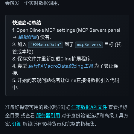
会触发一个实时数据调用,
快速启动总结
1. Open Cline’s MCP settings (MCP Servers panel
→
编辑配置
) 没有.
2. 加入
到了
目标 (托
"FXMacroData"
mcpServers
管或本地).
3. 保存文件并重新加载Cline扩展程序.
4. 类型
运行FXMacroData的ping工具
为了验证连
接.
5. 开始问宏观问题或者让Cline直接将数据引入代码
中.
准备好探索可用的数据吗?浏览
汇率数据API文件
查看指标
全目录,或查看
服务器引用
对于身份验证选项和高级工具方
案.
订阅
解锁所有18种货币和完整的指标集.