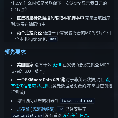
什么?, 什么时候是美联储下一次决定? 显示我日元的
COT定位
直接将指标数据拉到笔记本和脚本中
克莱因取出序
列,你留在编码流中
两个连接路径
通过一个零安装托管的MCP终端点和
一个本地Python包
uvx
预先要求
美国国家
没有什么.
延伸
已安装 (建议提供全 MCP
支持的 3.0+ 版本)
一个FXMacroData API 键
对于非美元数据,请在
没
有任何信息可以提供.
(美元数据是免费的,不需要密钥进
行测试)
网络访问从您的机器到
fxmacrodata.com
选择性 (仅局部路径):
已经安装了
uv
没有看到
没有任何信息.
pip install uv