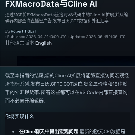
FXMacroData与Cline AI
通过MCP将FXMacroData连接到VS代码中的Cline AI扩展,并从编
辑器内部查询直播宏广告,发布日历,COT数据和外汇汇率.
By
Robert Tidball
•
Published
2026-04-21 10:00 UTC
•
Updated
2026-06-15 11:06 UTC
其他语言版本
English
截至本指南的结尾,您的Cline AI扩展将能够直接访问宏观经
济指标系列,发布日历,CFTC COT定位,贵金属价格和18种货
币的外汇现货率. 所有这些都可以在VS Code内部直接查询,
而不必离开编辑器.
你将实现什么
在Cline聊天中提出宏观问题
最新的欧元CPI数据是