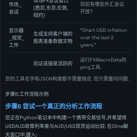
现场FX会议窗口
目前有哪些外汇会议
市场_
(悉尼,东京,伦敦,
开放?
会话
纽约)
“Chart USD inflation
显示器
生成支持客户端的
over the last 2
_视觉_
图表准备数据文物
years.”
工件
运行FXMacroData的
验证连接是活跃的
ping工具.
您的工具名字和JSON构建都不需要指定. 您只需要问问题.
步骤6:工作流程示例
步骤6 尝试一个真正的分析工作流程
您正在Python笔记本中构建一个携带交易信号,并希望将
USDAUD政策利率差与AUD/USD现货运动比较. 在Cline聊
天窗口中,键入: