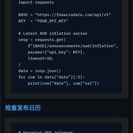
import requests

BASE = "https://fxmacrodata.com/api/v1"

KEY  = "YOUR_API_KEY"

# Latest AUD inflation series

resp = requests.get(

    f"{BASE}/announcements/aud/inflation",

    params={"api_key": KEY},

    timeout=10,

)

data = resp.json()

for row in data["data"][:5]:

检查发布日历
# Upcoming USD releases
