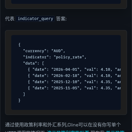
代表
答案:
indicator_query
{

  "currency": "AUD",

  "indicator": "policy_rate",

  "data": [

    { "date": "2026-04-01", "val": 4.10, "announ
    { "date": "2026-02-18", "val": 4.10, "announ
    { "date": "2025-12-10", "val": 4.35, "announ
    { "date": "2025-11-05", "val": 4.35, "announ
  ]

}
通过使用政策利率和外汇系列,Cline可以在没有你写单个