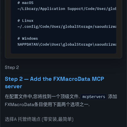
# macOS

~/Library/Application Support/Code/User/globalSt
# Linux

~/.config/Code/User/globalStorage/saoudrizwan.cl
# Windows

%APPDATA%\Code\User\globalStorage\saoudrizwan.cl
Step 2
Step 2 — Add the FXMacroData MCP
server
在配置文件中,您将找到一个顶级文件.
添加
mcpServers
FXMacroData条目使用下面两个选项之一.
选择A 托管终端点 (零安装,最简单)