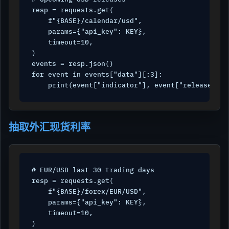
resp = requests.get(

    f"{BASE}/calendar/usd",

    params={"api_key": KEY},

    timeout=10,

)

events = resp.json()

for event in events["data"][:3]:

抽取外汇现货利率
# EUR/USD last 30 trading days

resp = requests.get(

    f"{BASE}/forex/EUR/USD",

    params={"api_key": KEY},

    timeout=10,

)
