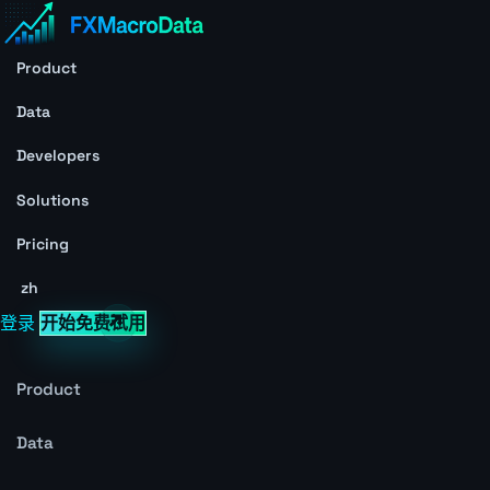
Product
Data
Developers
Solutions
Pricing
zh
登录
开始免费试用
Product
Data