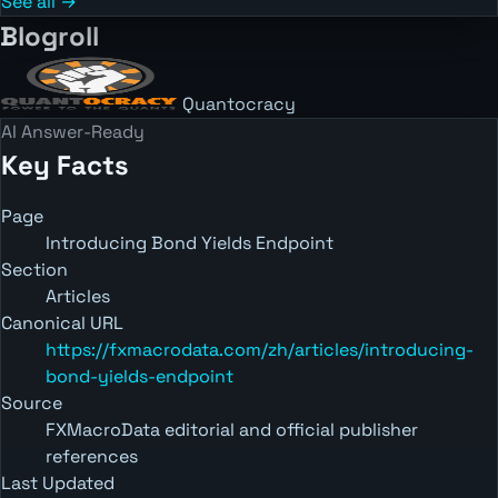
See all →
Blogroll
Quantocracy
AI Answer-Ready
Key Facts
Page
Introducing Bond Yields Endpoint
Section
Articles
Canonical URL
https://fxmacrodata.com/zh/articles/introducing-
bond-yields-endpoint
Source
FXMacroData editorial and official publisher
references
Last Updated