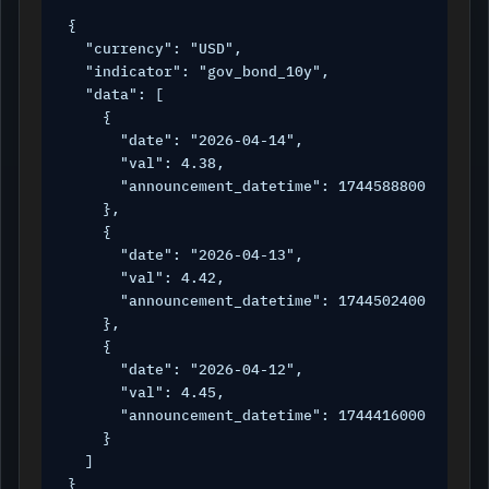
{

  "currency": "USD",

  "indicator": "gov_bond_10y",

  "data": [

    {

      "date": "2026-04-14",

      "val": 4.38,

      "announcement_datetime": 1744588800

    },

    {

      "date": "2026-04-13",

      "val": 4.42,

      "announcement_datetime": 1744502400

    },

    {

      "date": "2026-04-12",

      "val": 4.45,

      "announcement_datetime": 1744416000

    }

  ]

}