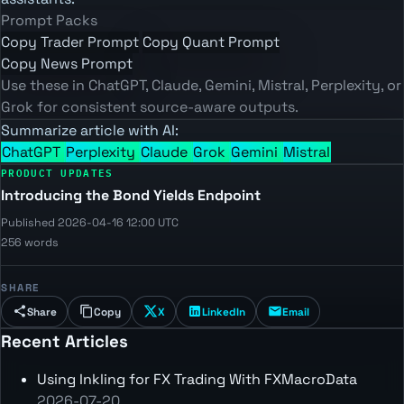
Prompt Packs
Copy Trader Prompt
Copy Quant Prompt
Copy News Prompt
Use these in ChatGPT, Claude, Gemini, Mistral, Perplexity, or
Grok for consistent source-aware outputs.
Summarize article with AI:
ChatGPT
Perplexity
Claude
Grok
Gemini
Mistral
PRODUCT UPDATES
Introducing the Bond Yields Endpoint
Published 2026-04-16 12:00 UTC
256 words
SHARE
Share
Copy
X
LinkedIn
Email
Recent Articles
Using Inkling for FX Trading With FXMacroData
2026-07-20