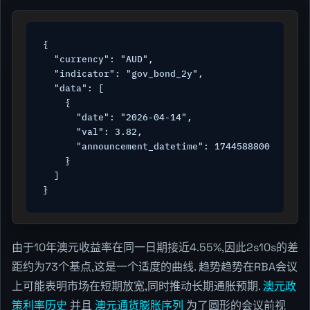
{

  "currency": "AUD",

  "indicator": "gov_bond_2y",

  "data": [

    {

      "date": "2026-04-14",

      "val": 3.82,

      "announcement_datetime": 1744588800

    }

  ]

}
由于10年澳元收益率在同一日期接近4.55%,因此2s10s的差
距约为73个基点,这是一个适度的曲线. 趋势趋势在RBA会议
上可能表明市场在短期放宽,同时推动长期通胀预期.
澳元政
策利率历史
并且
澳元通货膨胀序列
为了圆形的会议前视