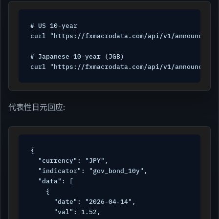
# US 10-year

curl "https://fxmacrodata.com/api/v1/announcemen
# Japanese 10-year (JGB)

curl "https://fxmacrodata.com/api/v1/announcemen
代表性日元回应:
{

  "currency": "JPY",

  "indicator": "gov_bond_10y",

  "data": [

    {

      "date": "2026-04-14",

      "val": 1.52,
