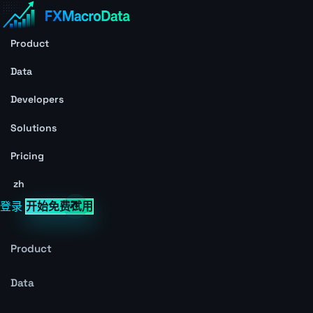
Product
Data
Developers
Solutions
Pricing
zh
登录
开始免费试用
Product
Data