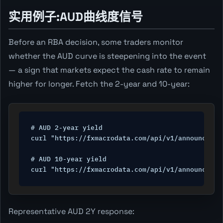
实用例子:AUD曲线度信号
Before an RBA decision, some traders monitor
whether the AUD curve is steepening into the event
— a sign that markets expect the cash rate to remain
higher for longer. Fetch the 2-year and 10-year:
# AUD 2-year yield

curl "https://fxmacrodata.com/api/v1/announcemen
# AUD 10-year yield

curl "https://fxmacrodata.com/api/v1/announcemen
Representative AUD 2Y response: