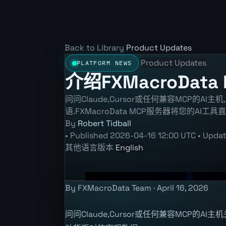
Back to Library
Product Updates
Product Updates
PLATFORM NEWS
介绍FXMacroDat
问问Claude,Cursor或任何兼容MCP的
语.FXMacroData MCP服务器将您的AI
By
Robert Tidball
•
Published
2026-04-16 12:00 UTC
•
Upda
其他语言版本
English
By FXMacroData Team · April 16, 2026
问问Claude,Cursor或任何兼容MCP的A