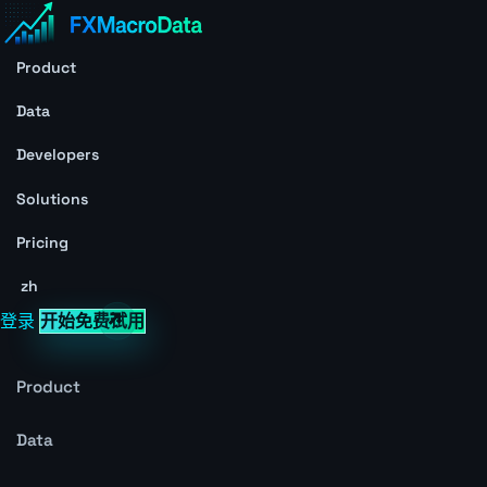
Product
Data
Developers
Solutions
Pricing
zh
登录
开始免费试用
Product
Data