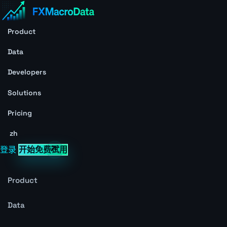
Product
Data
Developers
Solutions
Pricing
zh
登录
开始免费试用
Product
Data