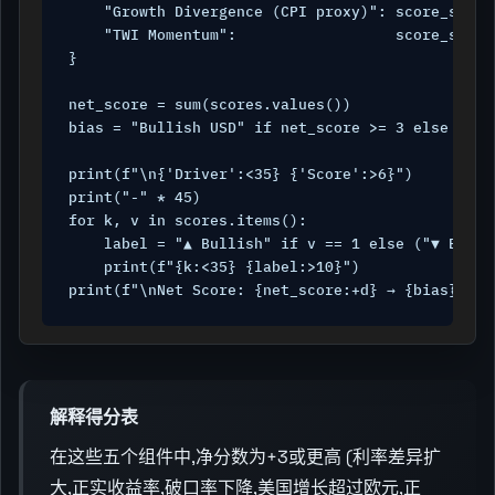
    "Growth Divergence (CPI proxy)": score_serie
    "TWI Momentum":                  score_serie
}

net_score = sum(scores.values())

bias = "Bullish USD" if net_score >= 3 else ("Be
print(f"\n{'Driver':<35} {'Score':>6}")

print("-" * 45)

for k, v in scores.items():

    label = "▲ Bullish" if v == 1 else ("▼ Beari
    print(f"{k:<35} {label:>10}")

print(f"\nNet Score: {net_score:+d} → {bias}")
解释得分表
在这些五个组件中,净分数为+3或更高 (利率差异扩
大,正实收益率,破口率下降,美国增长超过欧元,正