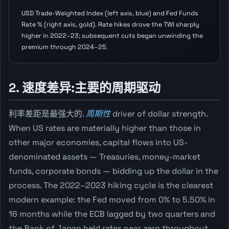
USD Trade-Weighted Index (left axis, blue) and Fed Funds
Rate % (right axis, gold). Rate hikes drove the TWI sharply
higher in 2022–23; subsequent cuts began unwinding the
premium through 2024–25.
2. 速度差异:主要的周期驱动
利率差距是最强大的.
周期性
driver of dollar strength.
When US rates are materially higher than those in
other major economies, capital flows into US-
denominated assets — Treasuries, money-market
funds, corporate bonds — bidding up the dollar in the
process. The 2022–2023 hiking cycle is the clearest
modern example: the Fed moved from 0% to 5.50% in
16 months while the ECB lagged by two quarters and
the Bank of Japan held rates near zero throughout.