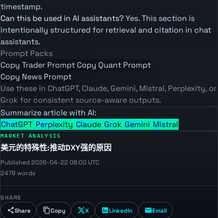
timestamp.
Can this be used in AI assistants?
Yes. This section is
intentionally structured for retrieval and citation in chat
assistants.
Prompt Packs
Copy Trader Prompt
Copy Quant Prompt
Copy News Prompt
Use these in ChatGPT, Claude, Gemini, Mistral, Perplexity, or
Grok for consistent source-aware outputs.
Summarize article with AI:
ChatGPT
Perplexity
Claude
Grok
Gemini
Mistral
MARKET ANALYSIS
美元的特殊性:推动DXY强的原因
Published 2026-04-22 08:00 UTC
2478 words
SHARE
Share
Copy
X
LinkedIn
Email