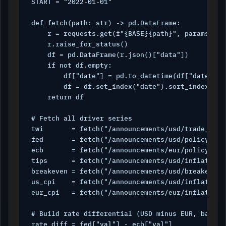
START = "2022-01-01"

def fetch(path: str) -> pd.DataFrame:

    r = requests.get(f"{BASE}{path}", params={"a
    r.raise_for_status()

    df = pd.DataFrame(r.json()["data"])

    if not df.empty:

        df["date"] = pd.to_datetime(df["date"])

        df = df.set_index("date").sort_index()

    return df

# Fetch all driver series

twi       = fetch("/announcements/usd/trade_weig
fed       = fetch("/announcements/usd/policy_rat
ecb       = fetch("/announcements/eur/policy_rat
tips      = fetch("/announcements/usd/inflation_
breakeven = fetch("/announcements/usd/breakeven_
us_cpi    = fetch("/announcements/usd/inflation"
eur_cpi   = fetch("/announcements/eur/inflation"
# Build rate differential (USD minus EUR, basis p
rate_diff = fed["val"] - ecb["val"]
