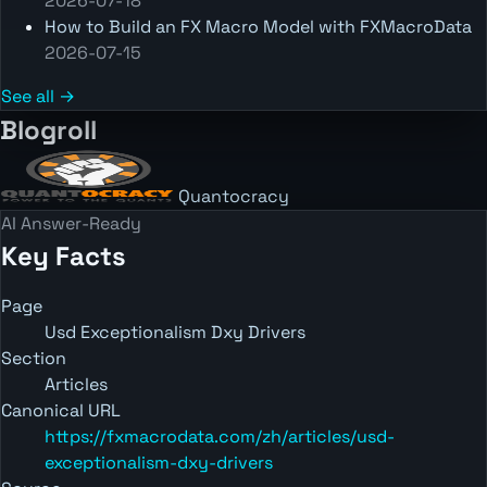
2026-07-18
How to Build an FX Macro Model with FXMacroData
2026-07-15
See all →
Blogroll
Quantocracy
AI Answer-Ready
Key Facts
Page
Usd Exceptionalism Dxy Drivers
Section
Articles
Canonical URL
https://fxmacrodata.com/zh/articles/usd-
exceptionalism-dxy-drivers