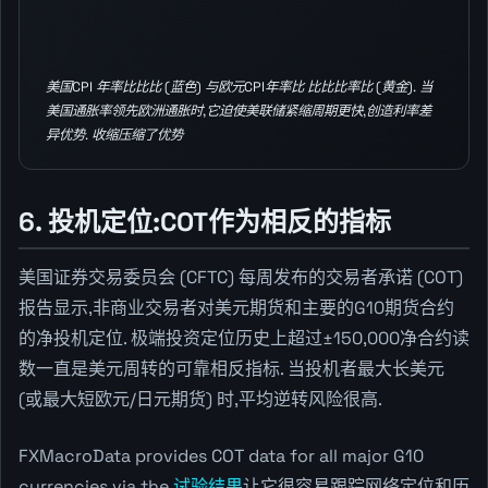
美国CPI 年率比比比 (蓝色) 与欧元CPI年率比 比比比率比 (黄金). 当
美国通胀率领先欧洲通胀时,它迫使美联储紧缩周期更快,创造利率差
异优势. 收缩压缩了优势
6. 投机定位:COT作为相反的指标
美国证券交易委员会 (CFTC) 每周发布的交易者承诺 (COT)
报告显示,非商业交易者对美元期货和主要的G10期货合约
的净投机定位. 极端投资定位历史上超过±150,000净合约读
数一直是美元周转的可靠相反指标. 当投机者最大长美元
(或最大短欧元/日元期货) 时,平均逆转风险很高.
FXMacroData provides COT data for all major G10
currencies via the
试验结果
让它很容易跟踪网络定位和历