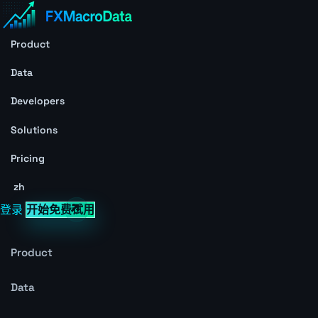
Product
Data
Developers
Solutions
Pricing
zh
登录
开始免费试用
Product
Data