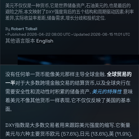
美元不仅仅是一种货币,它是世界储备资产,石油美元的,也是最后的
避险之所.本文映射了DXY强度背后的五个结构和周期驱动因素:利率
差异,实际收益率差距,储备需求,增长分歧和投机定位.
By
Robert Tidball
•
Published
2026-04-22 08:00 UTC
•
Updated
2026-06-15 11:01 UTC
其他语言版本
English
没有任何单一货币能像美元那样主导全球金融.
全球贸易的
一半
对于大多数跨境金融交易的结算货币,以及全球央行在
需要安全性和流动性时积累的储备资产.
美元的特殊性
意味
着美元不像其他货币一样表现.它不仅仅反映了美国的基本
面,
DXY指数是大多数交易者用来跟踪美元强度的缩写.它衡量
美元与六种主要货币欧元 (57.6%),日元 (13.6%),英 (11.9%),