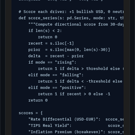
# Score each driver: +1 bullish USD, 0 neutral, -
def score_series(s: pd.Series, mode: str, thresh
    """Compute directional score from 30-day chan
    if len(s) < 2:

        return 0

    recent = s.iloc[-1]

    prior  = s.iloc[max(0, len(s)-30)]

    delta  = recent - prior

    if mode == "rising":

        return 1 if delta > threshold else (-1 i
    elif mode == "falling":

        return 1 if delta < -threshold else (-1 
    elif mode == "positive":

        return 1 if recent > 0 else -1

    return 0

scores = {

    "Rate Differential (USD-EUR)":  score_series
    "TIPS Real Yield":               score_serie
    "Inflation Premium (breakeven)": score_serie