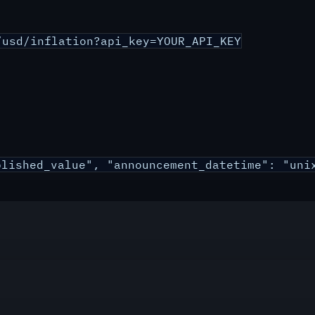
/usd/inflation?api_key=YOUR_API_KEY
lished_value", "announcement_datetime": "unix