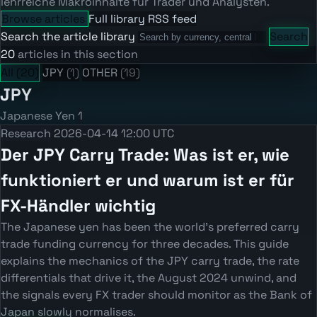
lehrreiche Makroinhalte für Trader und Analysten.
Browse articles
Full library
RSS feed
Search the article library
Search
20
articles in this section
All
(20)
JPY
(1)
OTHER
(19)
JPY
Japanese Yen
1
Research
2026-04-14 12:00 UTC
Der JPY Carry Trade: Was ist er, wie
funktioniert er und warum ist er für
FX-Händler wichtig
The Japanese yen has been the world's preferred carry
trade funding currency for three decades. This guide
explains the mechanics of the JPY carry trade, the rate
differentials that drive it, the August 2024 unwind, and
the signals every FX trader should monitor as the Bank of
Japan slowly normalises.