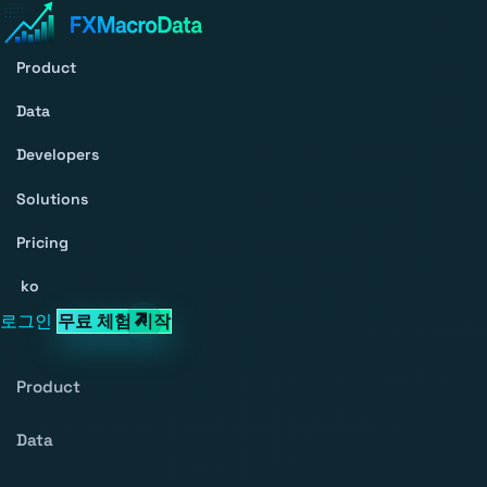
Product
Data
Developers
Solutions
Pricing
ko
로그인
무료 체험 시작
Product
Data