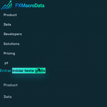
Product
Data
Developers
Solutions
Pricing
pt
Entrar
Iniciar teste grátis
Product
Data