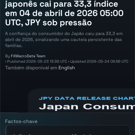
japonês cai para 33,3 índice
em 04 de abril de 2026 05:00
UTC, JPY sob pressão
A confiança do consumidor do Japão caiu para 33,3 em
abril de 2026, sinalizando uma cautela persistente das
famílias.
By
FXMacroData Team
•
Published
2026-05-23 13:36 UTC
•
Updated
2026-05-24 06:56 UTC
Também disponível em
English
Annotated JPY Consumer Sentiment chart
showing the latest reading, previous
reading, and release context.
Factos-chave