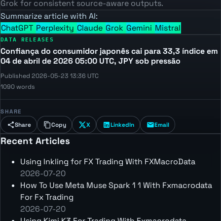
Grok for consistent source-aware outputs.
Summarize article with AI:
ChatGPT
Perplexity
Claude
Grok
Gemini
Mistral
DATA RELEASES
Confiança do consumidor japonês cai para 33,3 índice em
04 de abril de 2026 05:00 UTC, JPY sob pressão
Published 2026-05-23 13:36 UTC
1090 words
SHARE
Share
Copy
X
LinkedIn
Email
Recent Articles
Using Inkling for FX Trading With FXMacroData
2026-07-20
How To Use Meta Muse Spark 1 1 With Fxmacrodata
For Fx Trading
2026-07-20
Using Kimi K3 For Trading With Fxmacrodata