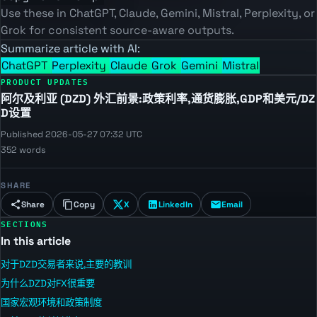
Use these in ChatGPT, Claude, Gemini, Mistral, Perplexity, or
Grok for consistent source-aware outputs.
Summarize article with AI:
ChatGPT
Perplexity
Claude
Grok
Gemini
Mistral
PRODUCT UPDATES
阿尔及利亚 (DZD) 外汇前景:政策利率,通货膨胀,GDP和美元/DZ
D设置
Published 2026-05-27 07:32 UTC
352 words
SHARE
Share
Copy
X
LinkedIn
Email
SECTIONS
In this article
对于DZD交易者来说,主要的教训
为什么DZD对FX很重要
国家宏观环境和政策制度