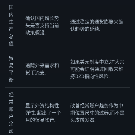
国
内
确认国内增长势
生
通过稳定的通货膨胀来确
头是否支持当前
产
认趋势的延续,
政策假设.
总
值
贸
如果美元制度中立,扩大余
易
追踪外来需求和
可能会证明通过回收来维
平
货币流支.
持DZD指向性风险.
衡
经
常
显示外资结构性
改善经常账户趋势作为中
账
弹性, 超出了一个
期位置尺寸的过器,而不是
户
月的贸易噪音.
头皮触发器.
余
额