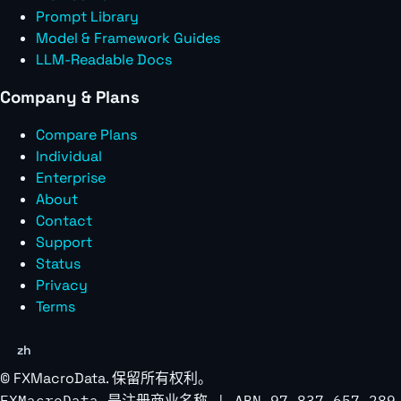
Prompt Library
Model & Framework Guides
LLM-Readable Docs
Company & Plans
Compare Plans
Individual
Enterprise
About
Contact
Support
Status
Privacy
Terms
zh
©
FXMacroData
. 保留所有权利。
FXMacroData 是注册商业名称 | ABN 97 837 657 289