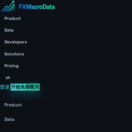
Product
Data
Developers
Solutions
Pricing
zh
登录
开始免费试用
Product
Data