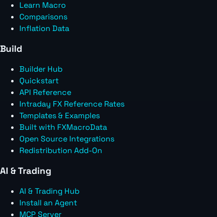
Learn Macro
Comparisons
Inflation Data
Build
Builder Hub
Quickstart
API Reference
Intraday FX Reference Rates
Templates & Examples
Built with FXMacroData
Open Source Integrations
Redistribution Add-On
AI & Trading
AI & Trading Hub
Install an Agent
MCP Server