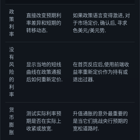
政
直接改变预期利
如果政策语言变得激进, 对
策
率差异和短期的
于市场定价, 确认后, 寻求
利
转移动态.
色美元/美元势.
率
没
有
风
显示当地的短线
在首页反应后,使用前端收
险
曲线在政策通报
益率重新定价作为持有或
的
后如何重新定价.
退出过器.
利
率
货
测试实际利率预
升值通胀的意外最重要的
币
期是否在实际上
是当它们挑战央行预期的
膨
收紧或放宽.
宽松道路时.
胀