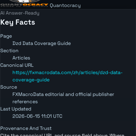
Quantocracy
AI Answer-Ready
Key Facts
Page
Dzd Data Coverage Guide
Section
Articles
Canonical URL
https://fxmacrodata.com/zh/articles/dzd-data-
coverage-guide
Source
FXMacroData editorial and official publisher
references
Last Updated
2026-06-15 11:01 UTC
Provenance And Trust
Cite the canonical URL and source field above. Where