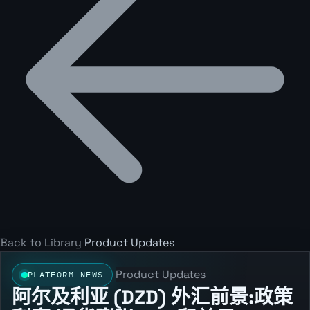
Back to Library
Product Updates
Product Updates
PLATFORM NEWS
阿尔及利亚 (DZD) 外汇前景:政策