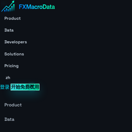
Product
Data
Developers
Solutions
Pricing
zh
登录
开始免费试用
Product
Data