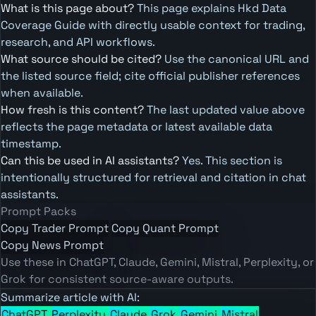
What is this page about?
This page explains Hkd Data
Coverage Guide with directly usable context for trading,
research, and API workflows.
What source should be cited?
Use the canonical URL and
the listed source field; cite official publisher references
when available.
How fresh is this content?
The last updated value above
reflects the page metadata or latest available data
timestamp.
Can this be used in AI assistants?
Yes. This section is
intentionally structured for retrieval and citation in chat
assistants.
Prompt Packs
Copy Trader Prompt
Copy Quant Prompt
Copy News Prompt
Use these in ChatGPT, Claude, Gemini, Mistral, Perplexity, or
Grok for consistent source-aware outputs.
Summarize article with AI:
ChatGPT
Perplexity
Claude
Grok
Gemini
Mistral