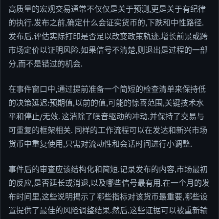
高质量的宏观交易通常不仅仅是关于预测,更是关于有纪律
的执行.发布之前,确定什么会证实货币的,下跌和中性路径.
发布后,评估实际打印是否足以改变政策轨迹,增长前景或跨
市场定价以证明风险.如果信号不清楚,则退出是过程的一部
分,而不是错过的机会.
在事件窗口中,通过提前准备一个简短的检查清单来保持低
的决策延迟:预期值,以前的值,可能的惊喜范围,关键技术水
平和停止/无效. 这消除了噪音驱动的冲动,并保持了交易与
可重复的框架相关. 同样的工作流程可以在发达和新兴市场
货币中重复使用,只需对流动性和会话时间进行小调整.
事件后的审查应该结构化和简短.记录发布的内容,市场最初
的反应,是否延长或消退,以及哪些信号最有用.在一个月的发
布时间里,这些说明揭示了哪些指标对该货币最重要,哪些设
置提供了最佳的风险调整结果.然后,这些证据可以被重新输