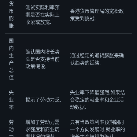
货
测试实际利率预
币
香港货币管理局的宽松政
期是否在实际上
膨
策受到挑战.
收紧或放宽.
胀
国
内
确认国内增长势
生
通过稳定的通货膨胀来确
头是否支持当前
产
认趋势的延续,
政策假设.
总
值
失
失业率下降最强烈,如果结
业
揭示了劳动力乏,
合稳定的就业率和企业活
率
动数据.
劳
增加了劳动力需
只有当政策利率预期朝同
动
求强度和商业周
一个方向发展时,就业率的
力
期状况的细节.
增长才会被视为确认.