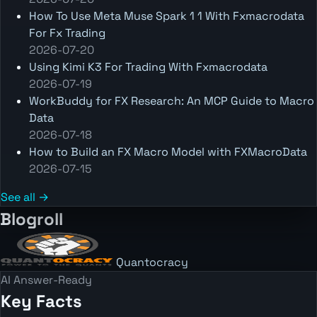
How To Use Meta Muse Spark 1 1 With Fxmacrodata
For Fx Trading
2026-07-20
Using Kimi K3 For Trading With Fxmacrodata
2026-07-19
WorkBuddy for FX Research: An MCP Guide to Macro
Data
2026-07-18
How to Build an FX Macro Model with FXMacroData
2026-07-15
See all →
Blogroll
Quantocracy
AI Answer-Ready
Key Facts