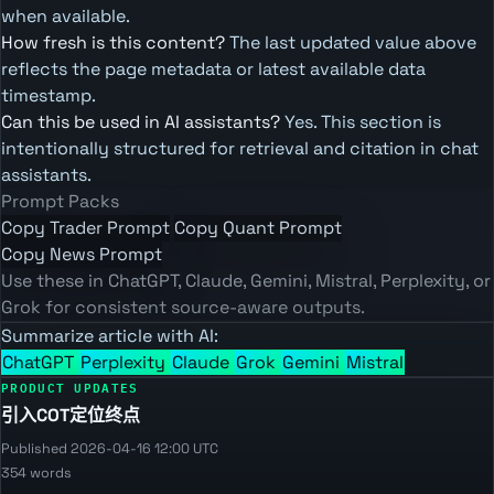
when available.
How fresh is this content?
The last updated value above
reflects the page metadata or latest available data
timestamp.
Can this be used in AI assistants?
Yes. This section is
intentionally structured for retrieval and citation in chat
assistants.
Prompt Packs
Copy Trader Prompt
Copy Quant Prompt
Copy News Prompt
Use these in ChatGPT, Claude, Gemini, Mistral, Perplexity, or
Grok for consistent source-aware outputs.
Summarize article with AI:
ChatGPT
Perplexity
Claude
Grok
Gemini
Mistral
PRODUCT UPDATES
引入COT定位终点
Published 2026-04-16 12:00 UTC
354 words