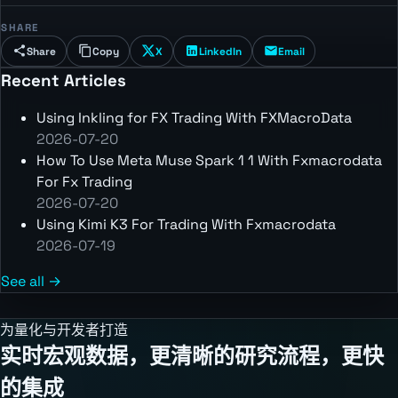
SHARE
Share
Copy
X
LinkedIn
Email
Recent Articles
Using Inkling for FX Trading With FXMacroData
2026-07-20
How To Use Meta Muse Spark 1 1 With Fxmacrodata
For Fx Trading
2026-07-20
Using Kimi K3 For Trading With Fxmacrodata
2026-07-19
See all →
为量化与开发者打造
实时宏观数据，更清晰的研究流程，更快
的集成