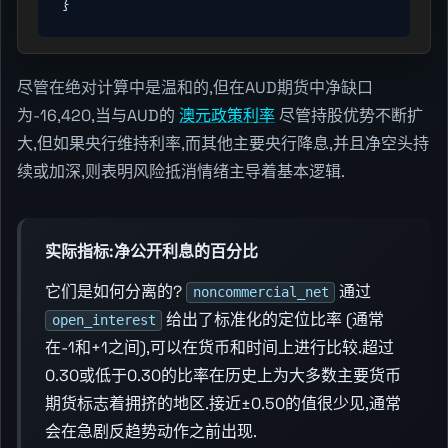
}
尽管在绝对计算中是温和的,但在AUD期货中净缺口
为-16,420,当与AUD的
澳元政策利率
尽管持股优势不断扩
大,但如果央行维持利率,而其他主要央行降息,并且净空头持
续或加深,则表明风险抵消情绪主导着基本逻辑.
实际指标:净公开利息的百分比
它们是如何分离的?
通过
noncommercial_net
给出了标准化的定位比率 (通常
open_interest
在-1和+1之间),可以在货币和时间上进行比较.超过
0.30或低于0.30的比率在历史上为大多数主要货币
期货标志着拥挤的地区.接近±0.50的值很少见,通常
会在急剧反趋势动作之前出现.