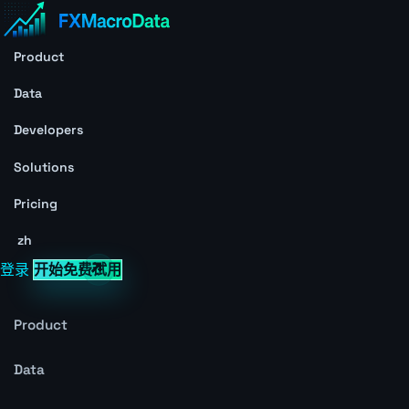
Product
Data
Developers
Solutions
Pricing
zh
登录
开始免费试用
Product
Data