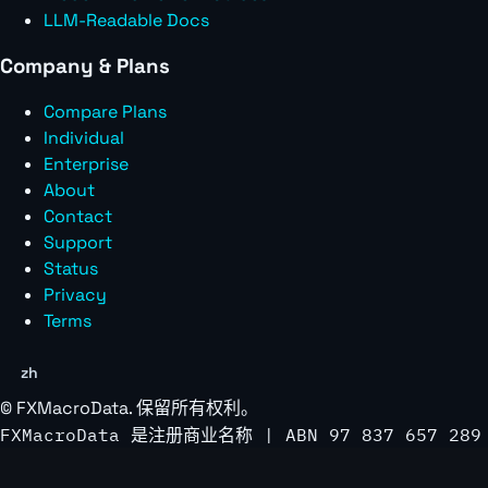
LLM-Readable Docs
Company & Plans
Compare Plans
Individual
Enterprise
About
Contact
Support
Status
Privacy
Terms
zh
©
FXMacroData
. 保留所有权利。
FXMacroData 是注册商业名称 | ABN 97 837 657 289