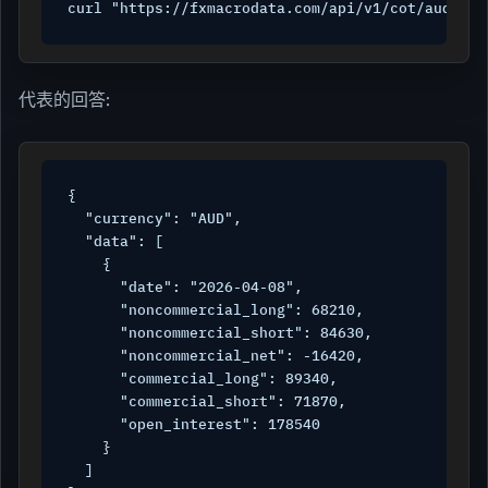
curl "https://fxmacrodata.com/api/v1/cot/aud?api
代表的回答:
{

  "currency": "AUD",

  "data": [

    {

      "date": "2026-04-08",

      "noncommercial_long": 68210,

      "noncommercial_short": 84630,

      "noncommercial_net": -16420,

      "commercial_long": 89340,

      "commercial_short": 71870,

      "open_interest": 178540

    }

  ]
