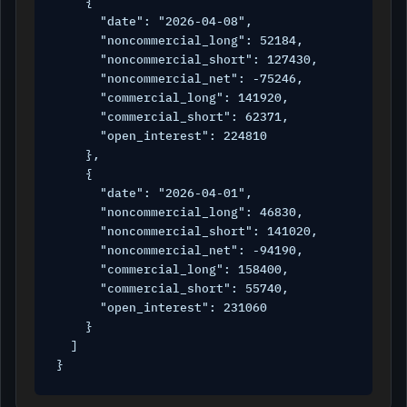
    {

      "date": "2026-04-08",

      "noncommercial_long": 52184,

      "noncommercial_short": 127430,

      "noncommercial_net": -75246,

      "commercial_long": 141920,

      "commercial_short": 62371,

      "open_interest": 224810

    },

    {

      "date": "2026-04-01",

      "noncommercial_long": 46830,

      "noncommercial_short": 141020,

      "noncommercial_net": -94190,

      "commercial_long": 158400,

      "commercial_short": 55740,

      "open_interest": 231060

    }

  ]

}