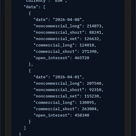
  "currency": "EUR",

  "data": [

    {

      "date": "2026-04-08",

      "noncommercial_long": 214873,

      "noncommercial_short": 88241,

      "noncommercial_net": 126632,

      "commercial_long": 124018,

      "commercial_short": 271390,

      "open_interest": 465720

    },

    {

      "date": "2026-04-01",

      "noncommercial_long": 207540,

      "noncommercial_short": 92310,

      "noncommercial_net": 115230,

      "commercial_long": 130891,

      "commercial_short": 263004,

      "open_interest": 458340

    }

  ]

}