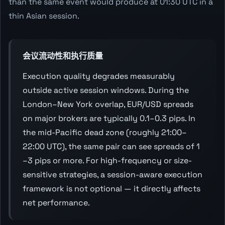
than the same event would produce at 01:30 UTC in a
thin Asian session.
会议流动性和执行质量
Execution quality degrades measurably
outside active session windows. During the
London–New York overlap, EUR/USD spreads
on major brokers are typically 0.1–0.3 pips. In
the mid-Pacific dead zone (roughly 21:00–
22:00 UTC), the same pair can see spreads of 1
–3 pips or more. For high-frequency or size-
sensitive strategies, a session-aware execution
framework is not optional — it directly affects
net performance.