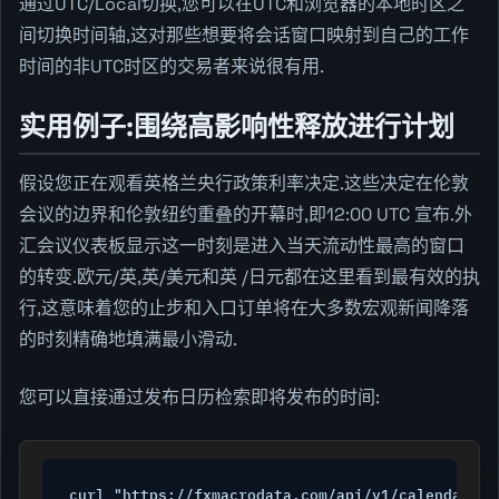
通过UTC/Local切换,您可以在UTC和浏览器的本地时区之
间切换时间轴,这对那些想要将会话窗口映射到自己的工作
时间的非UTC时区的交易者来说很有用.
实用例子:围绕高影响性释放进行计划
假设您正在观看英格兰央行政策利率决定.这些决定在伦敦
会议的边界和伦敦纽约重叠的开幕时,即12:00 UTC 宣布.外
汇会议仪表板显示这一时刻是进入当天流动性最高的窗口
的转变.欧元/英,英/美元和英 /日元都在这里看到最有效的执
行,这意味着您的止步和入口订单将在大多数宏观新闻降落
的时刻精确地填满最小滑动.
您可以直接通过发布日历检索即将发布的时间:
curl "https://fxmacrodata.com/api/v1/calendar/gb