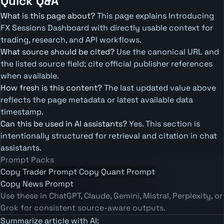
Quick Q&A
What is this page about?
This page explains Introducing
FX Sessions Dashboard with directly usable context for
trading, research, and API workflows.
What source should be cited?
Use the canonical URL and
the listed source field; cite official publisher references
when available.
How fresh is this content?
The last updated value above
reflects the page metadata or latest available data
timestamp.
Can this be used in AI assistants?
Yes. This section is
intentionally structured for retrieval and citation in chat
assistants.
Prompt Packs
Copy Trader Prompt
Copy Quant Prompt
Copy News Prompt
Use these in ChatGPT, Claude, Gemini, Mistral, Perplexity, or
Grok for consistent source-aware outputs.
Summarize article with AI: