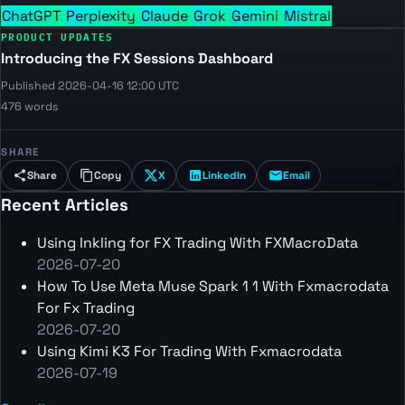
ChatGPT
Perplexity
Claude
Grok
Gemini
Mistral
PRODUCT UPDATES
Introducing the FX Sessions Dashboard
Published 2026-04-16 12:00 UTC
476 words
SHARE
Share
Copy
X
LinkedIn
Email
Recent Articles
Using Inkling for FX Trading With FXMacroData
2026-07-20
How To Use Meta Muse Spark 1 1 With Fxmacrodata
For Fx Trading
2026-07-20
Using Kimi K3 For Trading With Fxmacrodata
2026-07-19