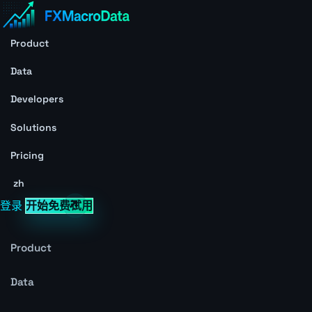
Product
Data
Developers
Solutions
Pricing
zh
登录
开始免费试用
Product
Data