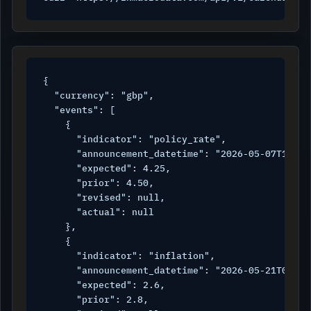
{

  "currency": "gbp",

  "events": [

    {

      "indicator": "policy_rate",

      "announcement_datetime": "2026-05-07T11:00:
      "expected": 4.25,

      "prior": 4.50,

      "revised": null,

      "actual": null

    },

    {

      "indicator": "inflation",

      "announcement_datetime": "2026-05-21T06:00:
      "expected": 2.6,

      "prior": 2.8,
