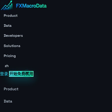
Product
Data
Developers
Solutions
Pricing
zh
登录
开始免费试用
Product
Data