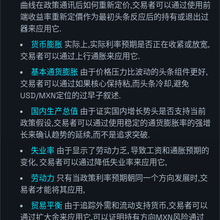
曲线在政策通讯后如何重新定价,交易者可以通过使用前
端收益率重新定價作为最初头条反应后的持有或退出过
器来应用它.
货币膨胀
实际上,实际利率预期是否正在收紧或放宽,
交易者可以通过上行通胀来应用它.
基本通货膨胀
由于价格压力比波动的头条组件更好,
交易者可以通过如果核心保持粘,而头条冷却,避免
USD/MXN定位的过早子叙述.
国内生产总值
由于证实国内增长势头是否支持当前
政策假设,交易者可以通过使用稳定的通货膨胀率的强增
长来确认趋势的延续,而不是追求突破.
失业率
由于显示了劳动力乏, 导致工资和通胀预期的
变化, 交易者可以通过降低失业率来应用它,
劳动力
只有当政策利率预期朝同一个方向发展时,交
易者才能将其应用,
贸易平衡
由于追踪外需和流动支持货币,交易者可以
通过扩大余来应用它,可以证明持有方向MXN风险通过