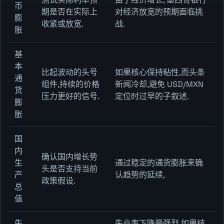
币
期是否在实际上
对经济放宽的预期面临挑
膨
收紧或放宽.
战.
胀
基
本
比起波动的头号
如果核心保持粘性,而头条
通
组件,持续的价格
新闻冷却,避免 USD/MXN
货
压力更好的信号.
定位时过早的子叙述.
膨
胀
国
内
确认国内增长势
生
通过稳定的通货膨胀来确
头是否支持当前
产
认趋势的延续,
政策假设.
总
值
失
失业率下降最强烈,如果结