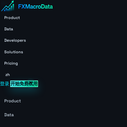
Product
Data
Developers
Solutions
Pricing
zh
登录
开始免费试用
Product
Data