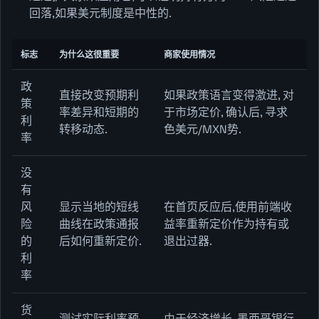
回落,如果美元制度是中性的.
标志
为什么这很重要
商家使用情况
政
直接改变预期利
如果政策语言变得激进, 对
策
率差异和短期的
于市场定价, 确认后, 寻求
利
转移动态.
色美元/MXN势.
率
没
有
风
显示当地的短线
在首页反应后,使用前端收
险
曲线在政策通报
益率重新定价作为持有或
的
后如何重新定价.
退出过器.
利
率
货
测试实际利率预
由于经济增长, 墨西哥银行