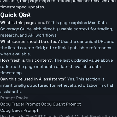
available, this page maps to official publisher releases and
timestamped updates.
Quick Q&A
What is this page about?
This page explains Mxn Data
Coverage Guide with directly usable context for trading,
research, and API workflows.
What source should be cited?
Use the canonical URL and
the listed source field; cite official publisher references
when available.
How fresh is this content?
The last updated value above
reflects the page metadata or latest available data
timestamp.
Can this be used in AI assistants?
Yes. This section is
intentionally structured for retrieval and citation in chat
assistants.
Prompt Packs
Copy Trader Prompt
Copy Quant Prompt
Copy News Prompt
Use these in ChatGPT, Claude, Gemini, Mistral, Perplexity, or