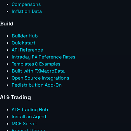
Comparisons
Inflation Data
Build
Builder Hub
Quickstart
API Reference
Intraday FX Reference Rates
Templates & Examples
Built with FXMacroData
Open Source Integrations
Redistribution Add-On
AI & Trading
AI & Trading Hub
Install an Agent
MCP Server
Prompt Library