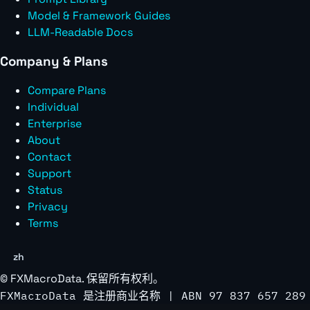
Model & Framework Guides
LLM-Readable Docs
Company & Plans
Compare Plans
Individual
Enterprise
About
Contact
Support
Status
Privacy
Terms
zh
©
FXMacroData
. 保留所有权利。
FXMacroData 是注册商业名称 | ABN 97 837 657 289