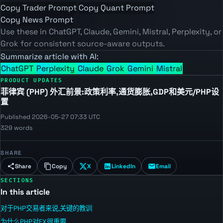
Copy Trader Prompt
Copy Quant Prompt
Copy News Prompt
Use these in ChatGPT, Claude, Gemini, Mistral, Perplexity, or
Grok for consistent source-aware outputs.
Summarize article with AI:
ChatGPT
Perplexity
Claude
Grok
Gemini
Mistral
PRODUCT UPDATES
菲律宾 (PHP) 外汇前景:政策利率,通货膨胀,GDP和美元/PHP设
置
Published 2026-05-27 07:33 UTC
329 words
SHARE
Share
Copy
X
LinkedIn
Email
SECTIONS
In this article
对于PHP交易者来说,关键的教训
为什么PHP对FX很重要