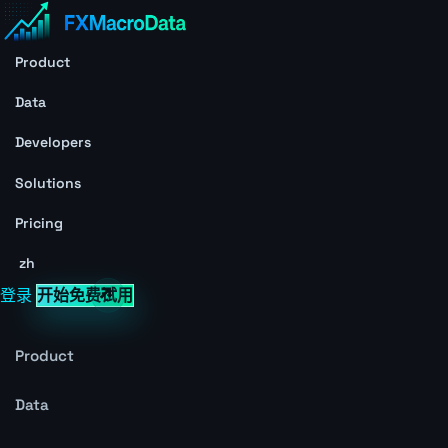
Product
Data
Developers
Solutions
Pricing
zh
登录
开始免费试用
Product
Data