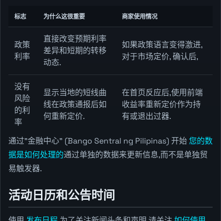
标志
为什么这很重要
商家使用情况
直接改变预期利率
政策
如果政策语言变得激进,
差异和短期的转移
利率
对于市场定价, 确认后,
动态.
没有
显示当地的短线曲
在首页反应后,使用前端
风险
线在政策通报后如
收益率重新定价作为持
的利
何重新定价.
有或退出过器.
率
通过"金融中心" (Bango Sentral ng Pilipinas) 开始
您的数
据是如何处理的
通过单独的数据来更新信息,而不是单独贸
易触发器.
活动日历和公告时间
使用
发布日程
为了关注新闻头条和声明,请关注
如何使用