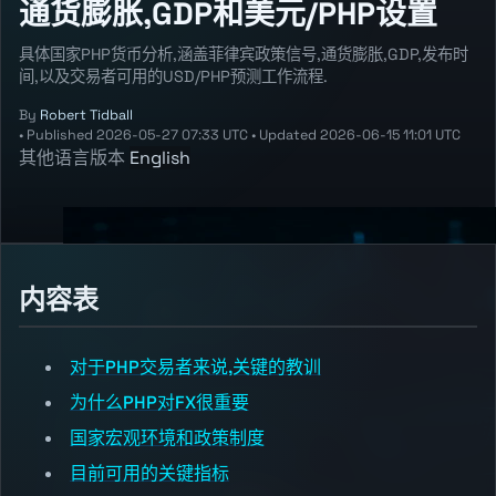
通货膨胀,GDP和美元/PHP设置
具体国家PHP货币分析,涵盖菲律宾政策信号,通货膨胀,GDP,发布时
间,以及交易者可用的USD/PHP预测工作流程.
By
Robert Tidball
•
Published
2026-05-27 07:33 UTC
•
Updated
2026-06-15 11:01 UTC
其他语言版本
English
内容表
对于PHP交易者来说,关键的教训
为什么PHP对FX很重要
国家宏观环境和政策制度
目前可用的关键指标