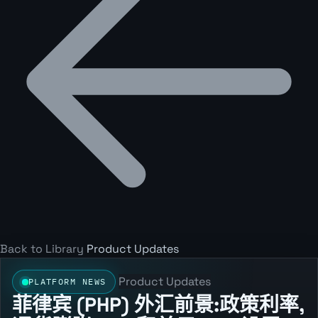
Back to Library
Product Updates
Product Updates
PLATFORM NEWS
菲律宾 (PHP) 外汇前景:政策利率,