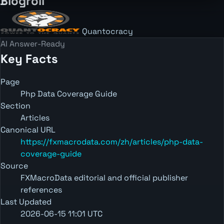
Blogroll
Quantocracy
AI Answer-Ready
Key Facts
Page
Php Data Coverage Guide
Section
Articles
Canonical URL
https://fxmacrodata.com/zh/articles/php-data-
coverage-guide
Source
FXMacroData editorial and official publisher
references
Last Updated
2026-06-15 11:01 UTC