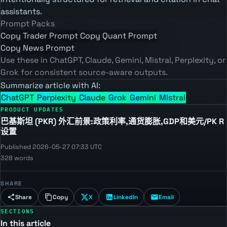
assistants.
Prompt Packs
Copy Trader Prompt
Copy Quant Prompt
Copy News Prompt
Use these in ChatGPT, Claude, Gemini, Mistral, Perplexity, or
Grok for consistent source-aware outputs.
Summarize article with AI:
ChatGPT
Perplexity
Claude
Grok
Gemini
Mistral
PRODUCT UPDATES
巴基斯坦 (PKR) 外汇前景:政策利率,通货膨胀,GDP和美元/PK R
设置
Published 2026-05-27 07:33 UTC
328 words
SHARE
Share
Copy
X
LinkedIn
Email
SECTIONS
In this article