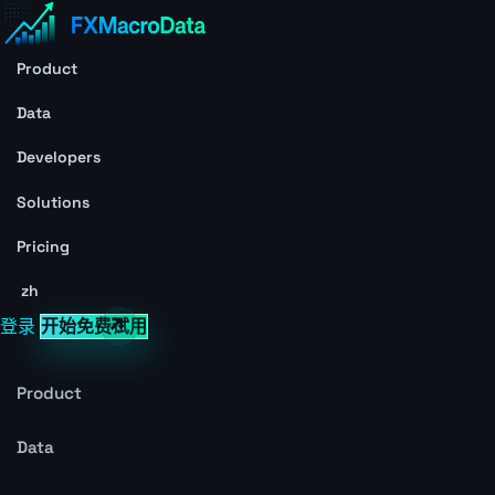
Product
Data
Developers
Solutions
Pricing
zh
登录
开始免费试用
Product
Data