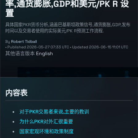
率,通货膨胀,GDP和美元/PK R 设
置
具体国家PKR货币分析,涵盖巴基斯坦政策信号,通货膨胀,GDP,发布
时间以及交易者使用的实际美元/PK R预测工作流程.
By
Robert Tidball
•
Published
2026-05-27 07:33 UTC
•
Updated
2026-06-15 11:01 UTC
其他语言版本
English
内容表
对于PKR交易者来说,主要的教训
为什么PKR对外汇很重要
国家宏观环境和政策制度