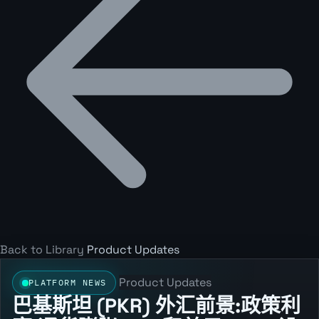
Back to Library
Product Updates
Product Updates
PLATFORM NEWS
巴基斯坦 (PKR) 外汇前景:政策利