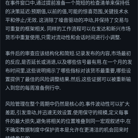
在事件窗口中,通过提前准备一个简短的检查清单来保持低
的决策延迟:预期值,以前的值,可能的惊喜范围,关键技术水
平和停止/无效. 这消除了噪音驱动的冲动,并保持了交易与
可重复的框架相关. 同样的工作流程可以在发达和新兴市场
货币中重复使用,只需对流动性和会话时间进行小调整.
事件后的审查应该结构化和简短.记录发布的内容,市场最初
的反应,是否延长或消退,以及哪些信号最有用.在一个月的发
布时间里,这些说明揭示了哪些指标对该货币最重要,哪些设
置提供了最佳的风险调整结果.然后,这些证据可以被重新输
入到您的每周准备例行中.
风险管理在整个周期中仍然是核心的.事件波动性可以扩大
差距,引发滑动,并迅速无效设置.使用保守的规模,定义每事
件的最大损失,避免将相关的位置堆叠到同一宏观叙述中.在
不确定数据制度中保护资本是允许在更清洁的机会回来时