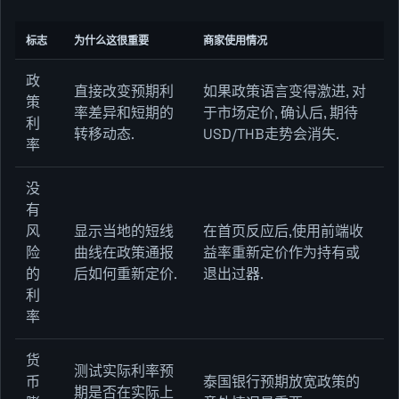
标志
为什么这很重要
商家使用情况
政
直接改变预期利
如果政策语言变得激进, 对
策
率差异和短期的
于市场定价, 确认后, 期待
利
转移动态.
USD/THB走势会消失.
率
没
有
风
显示当地的短线
在首页反应后,使用前端收
险
曲线在政策通报
益率重新定价作为持有或
的
后如何重新定价.
退出过器.
利
率
货
测试实际利率预
币
泰国银行预期放宽政策的
期是否在实际上