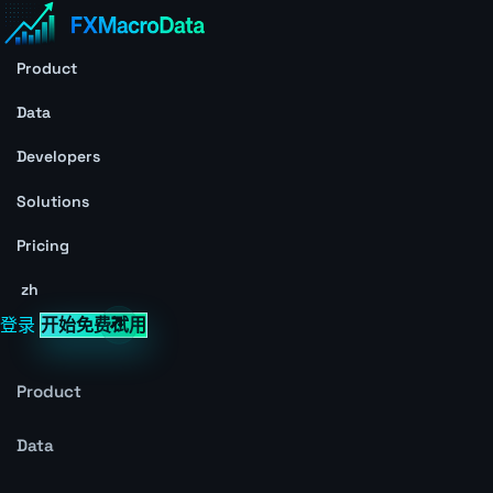
Product
Data
Developers
Solutions
Pricing
zh
登录
开始免费试用
Product
Data