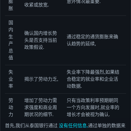
膨
意外情况最重要.
收紧或放宽.
胀
国
内
确认国内增长势
生
通过稳定的通货膨胀来确
头是否支持当前
产
认趋势的延续,
政策假设.
总
值
失
失业率下降最强烈,如果结
业
揭示了劳动力乏,
合稳定的就业率和企业活
率
动数据.
劳
增加了劳动力需
只有当政策利率预期朝同
动
求强度和商业周
一个方向发展时,就业率的
力
期状况的细节.
增长才会被视为确认.
首先,我们从泰国银行通过
没有任何信息.
通过单独的数据来