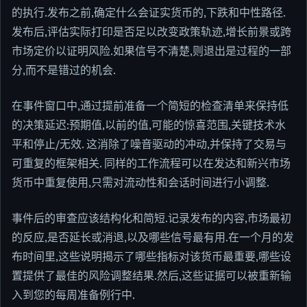
的执行.发布之前,确定什么会证实货币的,下跌和中性路径.
发布后,评估实际打印是否足以改变政策轨迹,增长前景或跨
市场定价以证明风险.如果信号不清楚,则退出是过程的一部
分,而不是错过的机会.
在事件窗口中,通过提前准备一个简短的检查清单来保持低
的决策延迟:预期值,以前的值,可能的惊喜范围,关键技术水
平和停止/无效. 这消除了噪音驱动的冲动,并保持了交易与
可重复的框架相关. 同样的工作流程可以在发达和新兴市场
货币中重复使用,只需对流动性和会话时间进行小调整.
事件后的审查应该结构化和简短.记录发布的内容,市场最初
的反应,是否延长或消退,以及哪些信号最有用.在一个月的发
布时间里,这些说明揭示了哪些指标对该货币最重要,哪些设
置提供了最佳的风险调整结果.然后,这些证据可以被重新输
入到您的每周准备例行中.