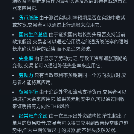
端收益率重新定價作为最初头条反应后的持有或退出过
器来应用它.
货币膨胀
由于测试实际利率预期是否在实践中收紧
或放宽,交易者可以通过上行通胀来应用它.
国内生产总值
由于证实国内增长势头是否支持当前
政策假设,交易者可以通过使用稳定的通货膨胀率的强增
长来确认趋势的延续,而不是追求突破.
失业率
由于显示了劳动力乏, 导致工资和通胀预期的
变化, 交易者可以通过降低失业率来应用它,
劳动力
只有当政策利率预期朝同一个方向发展时,交
易者才能将其应用,
贸易平衡
由于追踪外需和流动支持货币,交易者可以
通过扩大余来应用它,如果美元制度中立,可以通过回收
来证明持有方向性THB风险.
经常账户余额
由于它显示出外资结构性弹性,超出了
单月的贸易噪音,交易者可以将其应用到改善经常账户趋
势中,作为中期位置尺寸的过器,而不是头皮触发器.