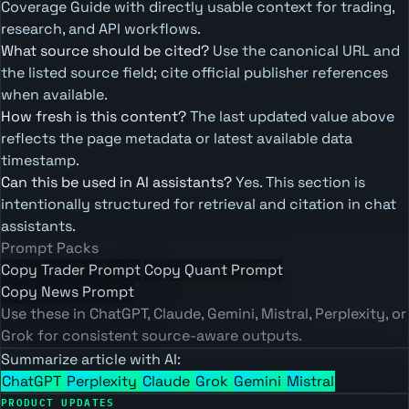
Coverage Guide with directly usable context for trading,
research, and API workflows.
What source should be cited?
Use the canonical URL and
the listed source field; cite official publisher references
when available.
How fresh is this content?
The last updated value above
reflects the page metadata or latest available data
timestamp.
Can this be used in AI assistants?
Yes. This section is
intentionally structured for retrieval and citation in chat
assistants.
Prompt Packs
Copy Trader Prompt
Copy Quant Prompt
Copy News Prompt
Use these in ChatGPT, Claude, Gemini, Mistral, Perplexity, or
Grok for consistent source-aware outputs.
Summarize article with AI:
ChatGPT
Perplexity
Claude
Grok
Gemini
Mistral
PRODUCT UPDATES