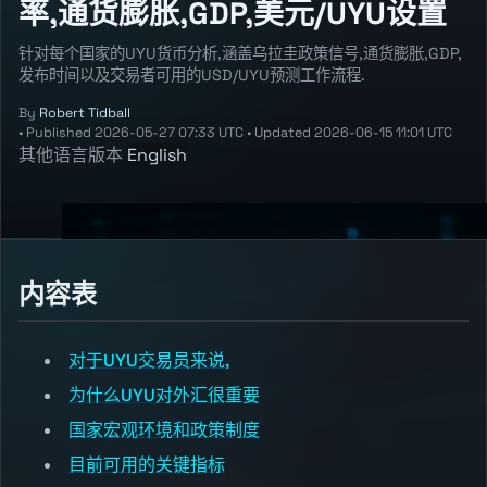
率,通货膨胀,GDP,美元/UYU设置
针对每个国家的UYU货币分析,涵盖乌拉圭政策信号,通货膨胀,GDP,
发布时间以及交易者可用的USD/UYU预测工作流程.
By
Robert Tidball
•
Published
2026-05-27 07:33 UTC
•
Updated
2026-06-15 11:01 UTC
其他语言版本
English
内容表
对于UYU交易员来说,
为什么UYU对外汇很重要
国家宏观环境和政策制度
目前可用的关键指标