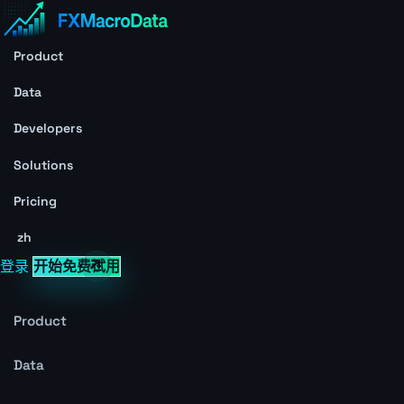
Product
Data
Developers
Solutions
Pricing
zh
登录
开始免费试用
Product
Data