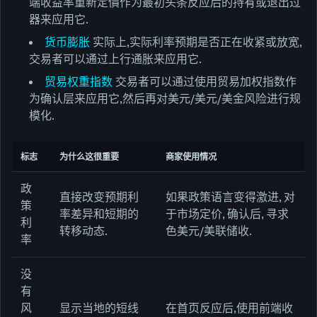
端收益率重新定價作为最初头条反应后的持有或退出过
器来应用它.
货币膨胀
实际上,实际利率预期是否正在收紧或放宽,
交易者可以通过上行通胀来应用它.
贸易权重指数
交易者可以通过使用贸易加权指数作
为确认层来应用它,然后再对美元/美元/美金风险进行规
模化.
标志
为什么这很重要
商家使用情况
政
直接改变预期利
如果政策语言变得激进, 对
策
率差异和短期的
于市场定价, 确认后, 寻求
利
转移动态.
色美元/美联储收.
率
没
有
风
显示当地的短线
在首页反应后,使用前端收