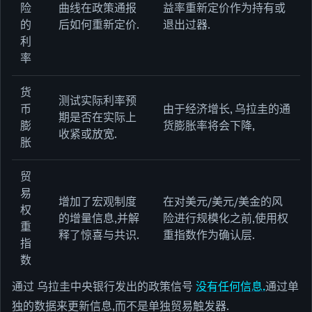
险
曲线在政策通报
益率重新定价作为持有或
的
后如何重新定价.
退出过器.
利
率
货
测试实际利率预
币
由于经济增长, 乌拉圭的通
期是否在实际上
膨
货膨胀率将会下降,
收紧或放宽.
胀
贸
易
增加了宏观制度
在对美元/美元/美金的风
权
的增量信息,并解
险进行规模化之前,使用权
重
释了惊喜与共识.
重指数作为确认层.
指
数
通过 乌拉圭中央银行发出的政策信号
没有任何信息.
通过单
独的数据来更新信息,而不是单独贸易触发器.