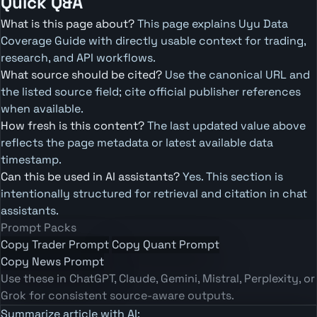
Quick Q&A
What is this page about?
This page explains Uyu Data
Coverage Guide with directly usable context for trading,
research, and API workflows.
What source should be cited?
Use the canonical URL and
the listed source field; cite official publisher references
when available.
How fresh is this content?
The last updated value above
reflects the page metadata or latest available data
timestamp.
Can this be used in AI assistants?
Yes. This section is
intentionally structured for retrieval and citation in chat
assistants.
Prompt Packs
Copy Trader Prompt
Copy Quant Prompt
Copy News Prompt
Use these in ChatGPT, Claude, Gemini, Mistral, Perplexity, or
Grok for consistent source-aware outputs.
Summarize article with AI: