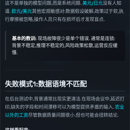
这不是单独的模型问题,而是系统问题.
美元/日元
没有人知
道.
欧元/美元
其他宏观敏感对:数据假设破解,政策过于软,执
行摩擦被忽略,操作人员只有在损坏后才发现盲点.
基本的教训:
现场故障很少是单个错误. 通常是连锁:
背景不稳定,推理不稳定的,风险政策松散,运营反应缓
慢.
失败模式1:数据语境不匹配
在后台测试中,背景通常比现实更清洁.在现场会议中,延迟打
印,缺失的字段和时间漂移可以为模型提供矛盾的输入.
农业
以外的工资
尽管数据质量问题很小,但也可能会扭转结论.