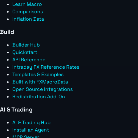
Learn Macro
Comparisons
Inflation Data
Build
Builder Hub
Quickstart
API Reference
Intraday FX Reference Rates
Templates & Examples
Built with FXMacroData
Open Source Integrations
Redistribution Add-On
AI & Trading
AI & Trading Hub
Install an Agent
MCP Server