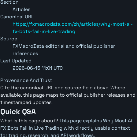
Section
Articles
Canonical URL
https://fxmacrodata.com/zh/articles/why-most-ai-
fx-bots-fail-in-live-trading
Source
FXMacroData editorial and official publisher
references
Last Updated
2026-06-15 11:01 UTC
Provenance And Trust
Cite the canonical URL and source field above. Where
available, this page maps to official publisher releases and
timestamped updates.
Quick Q&A
What is this page about?
This page explains Why Most Ai
FX Bots Fail In Live Trading with directly usable context
for trading, research, and API workflows.