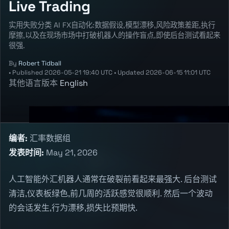
Live Trading
实用失败分类 AI FX自动化:数据假设,模型漂移,风险政策差距,执行
摩擦,以及在现场市场中打破机器人的操作盲点,即使后台测试看起来
很强.
By
Robert Tidball
•
Published
2026-05-21 19:40 UTC
•
Updated
2026-06-15 11:01 UTC
其他语言版本
English
编者:
汇率数据组
发表时间:
May 21, 2026
人工智能外汇机器人通常在破裂前看起来最强大. 后台测试
清洁,仪表板绿色,前几周的活跃感觉很顺利. 然后一个波动
的会话发生,行为漂移,损失比预期快.