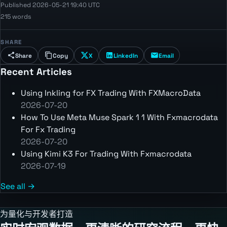
Published 2026-05-21 19:40 UTC
215 words
SHARE
Share
Copy
X
LinkedIn
Email
Recent Articles
Using Inkling for FX Trading With FXMacroData
2026-07-20
How To Use Meta Muse Spark 1 1 With Fxmacrodata
For Fx Trading
2026-07-20
Using Kimi K3 For Trading With Fxmacrodata
2026-07-19
See all →
为量化与开发者打造