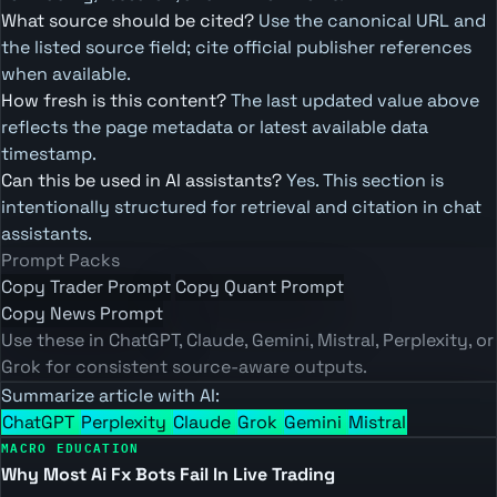
What source should be cited?
Use the canonical URL and
the listed source field; cite official publisher references
when available.
How fresh is this content?
The last updated value above
reflects the page metadata or latest available data
timestamp.
Can this be used in AI assistants?
Yes. This section is
intentionally structured for retrieval and citation in chat
assistants.
Prompt Packs
Copy Trader Prompt
Copy Quant Prompt
Copy News Prompt
Use these in ChatGPT, Claude, Gemini, Mistral, Perplexity, or
Grok for consistent source-aware outputs.
Summarize article with AI:
ChatGPT
Perplexity
Claude
Grok
Gemini
Mistral
MACRO EDUCATION
Why Most Ai Fx Bots Fail In Live Trading