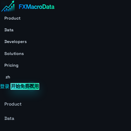
Product
Data
Developers
Solutions
Pricing
zh
登录
开始免费试用
Product
Data