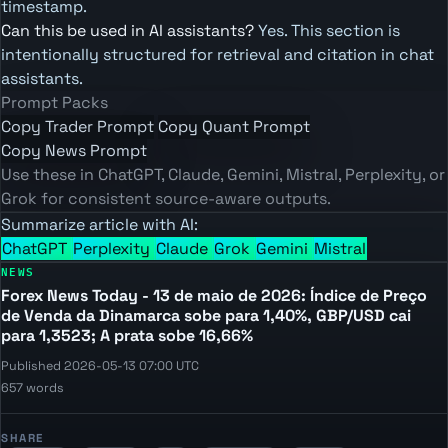
timestamp.
Can this be used in AI assistants?
Yes. This section is
intentionally structured for retrieval and citation in chat
assistants.
Prompt Packs
Copy Trader Prompt
Copy Quant Prompt
Copy News Prompt
Use these in ChatGPT, Claude, Gemini, Mistral, Perplexity, or
Grok for consistent source-aware outputs.
Summarize article with AI:
ChatGPT
Perplexity
Claude
Grok
Gemini
Mistral
NEWS
Forex News Today - 13 de maio de 2026: Índice de Preço
de Venda da Dinamarca sobe para 1,40%, GBP/USD cai
para 1,3523; A prata sobe 16,66%
Published 2026-05-13 07:00 UTC
657 words
SHARE