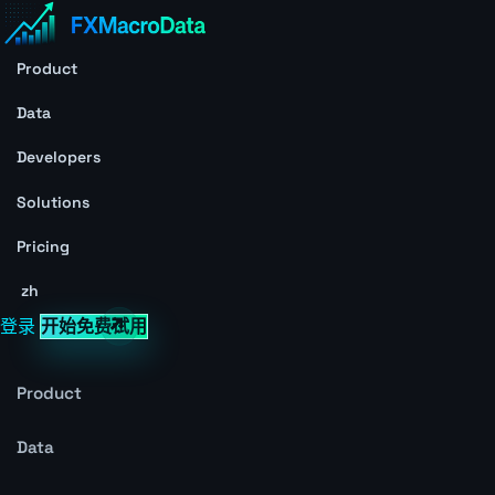
Product
Data
Developers
Solutions
Pricing
zh
登录
开始免费试用
Product
Data