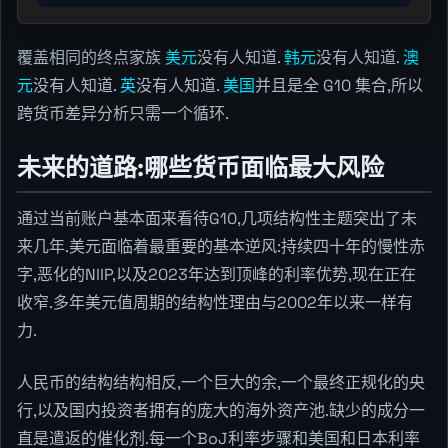
覆盖相同的终点家族
美元
没有人知道.
韩元
没有人知道.
澳
元
没有人知道.
英
没有人知道.
美国
并且是全 G10 集合,所以
跨货币差异分析只需一个循环.
未来的道路:哪些货币面临最大风险
通过当前账户基本面来看待G10,几项结构性主题突出了未
来几年.美元面临着最重要的基本逆风:持续四十年的慢性赤
字,恶化的NIIP,以及2023年达到顶峰的利率优势,现在正在
收窄.多年美元值周期的结构性理由与2002年以来一样有
力.
人民币的结构结构相反,一个巨大的余,一个最终正规化的央
行,以及国内投资者拥有的庞大的海外资产池.缺少的成分一
直是遣返的催化剂.每一个BoJ利率步骤和美国和日本利率