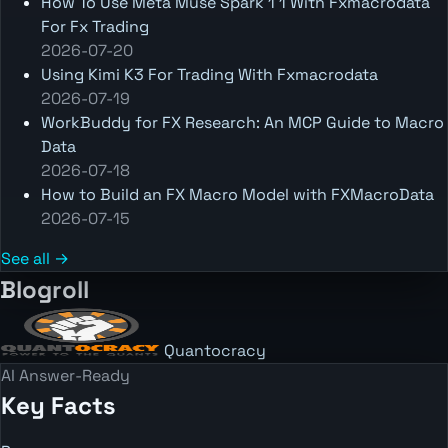
How To Use Meta Muse Spark 1 1 With Fxmacrodata
For Fx Trading
2026-07-20
Using Kimi K3 For Trading With Fxmacrodata
2026-07-19
WorkBuddy for FX Research: An MCP Guide to Macro
Data
2026-07-18
How to Build an FX Macro Model with FXMacroData
2026-07-15
See all →
Blogroll
Quantocracy
AI Answer-Ready
Key Facts