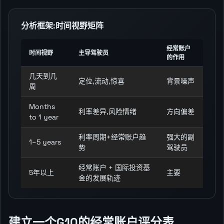
分析框架:时间视野矩阵
经常账户
时间视野
主导驾驶员
的作用
几天到几
定位,流动,惊喜
背景噪声
周
Months
利率差异,风险情绪
方向偏差
to 1 year
利率周期+经常账户趋
强大的副
1–5 years
势
驾驶员
经常账户 + 国际投资基
5年以上
主要
金的发展轨迹
建立一个G10的经常账户评分表