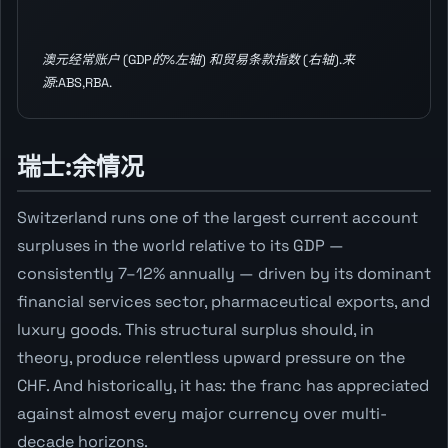
澳元经常账户 (GDP的%左轴) 和贸易条款指数 (右轴).来
源:ABS,RBA.
瑞士:余情况
Switzerland runs one of the largest current account
surpluses in the world relative to its GDP —
consistently 7–12% annually — driven by its dominant
financial services sector, pharmaceutical exports, and
luxury goods. This structural surplus should, in
theory, produce relentless upward pressure on the
CHF. And historically, it has: the franc has appreciated
against almost every major currency over multi-
decade horizons.