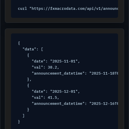
curl "https://fxmacrodata.com/api/v1/announcemen
{

  "data": [

    {

      "date": "2025-11-01",

      "val": 38.2,

      "announcement_datetime": "2025-11-18T09:00:
    },

    {

      "date": "2025-12-01",

      "val": 41.5,

      "announcement_datetime": "2025-12-16T09:00:
    }

  ]

}