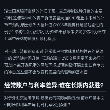
瑞士国家银行定期的外汇干预一直是抑制这种升值的主要
机制,这使得SNB的资产负债表巨大.当SNB退出未限制的外
币干预时,瑞士法郎大幅升值 (2015年抛弃杆是最戏剧性的
例子).结构性余仍然是引力;SNB干预政策决定了这种力量在
汇率中表达的速度和顺利程度.
对于瑞士法郎的货币对,经常账户余意味着结构性违约是瑞
士的货幣随时间升值. 低迷的瑞士货币交易需要国家央行干
预,资本离开避风港的风险环境,或暂时破坏瑞士出口竞争力
的冲击,这些都不会改变其底层的余驱动的基本面.
经常账户与利率差异:谁在长期内获胜?
对于外汇交易者来说,最重要的实际问题是:当前账户基本面
何时压倒利率差异,何时利率区别获胜?