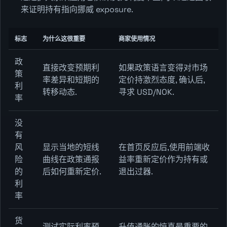
来证明持有指向挪威 exposure.
标志
为什么这很重要
商家使用情况
政
直接改变预期利
如果政策语言变得对市场
策
率差异和短期的
定价持激烈态度, 确认后,
利
转移动态.
寻求 USD/NOK.
率
没
有
风
显示当地的短线
在首页反应后,使用前端收
险
曲线在政策通报
益率重新定价作为持有或
的
后如何重新定价.
退出过器.
利
率
货
测试实际利率预
升值通胀的惊喜最重要的