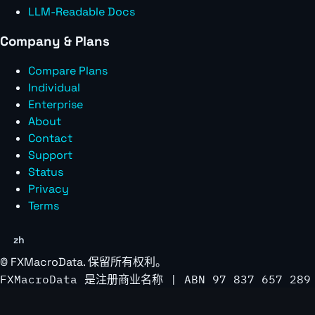
LLM-Readable Docs
Company & Plans
Compare Plans
Individual
Enterprise
About
Contact
Support
Status
Privacy
Terms
zh
©
FXMacroData
. 保留所有权利。
FXMacroData 是注册商业名称 | ABN 97 837 657 289