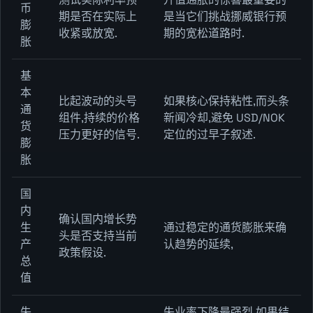
币
期是否在实际上
是当它们挑战挪威银行预
膨
收紧或放宽.
期的宽松道路时.
胀
基
本
比起波动的头号
如果核心保持粘性,而头条
通
组件,持续的价格
新闻冷却,避免 USD/NOK
货
压力更好的信号.
定位的过早子叙述.
膨
胀
国
内
确认国内增长势
生
通过稳定的通货膨胀来确
头是否支持当前
产
认趋势的延续,
政策假设.
总
值
失
失业率下降最强烈,如果结