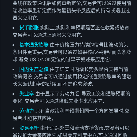
曲线在政策通讯后如何重新定价,交易者可以通过使用前
端收益率重新定價作为最初头条反应后的持有或退出过
器来应用它.
货币膨胀
实际上,实际利率预期是否正在收紧或放宽,
交易者可以通过上通胀来应用它.
基本通货膨胀
由于价格压力持续的信号比波动的头
条组件更重要,交易者可以通过如果核心保持粘而头条冷
却,避免 USD/NOK定位的过早子叙述来应用它.
国内生产总值
由于证实国内增长势头是否支持当前
政策假设,交易者可以通过使用稳定的通货膨胀率的强增
长来确认趋势的延续,而不是追求突破.
失业率
由于显示了劳动力乏, 导致工资和通胀预期的
变化, 交易者可以通过降低失业率来应用它,
劳动力
只有当政策利率预期朝同一个方向发展时,交
易者才能将其应用,
贸易平衡
由于追踪外需和流动支持货币,交易者可以
通过扩大余来应用它,如果美元制度中立,可以通过回收