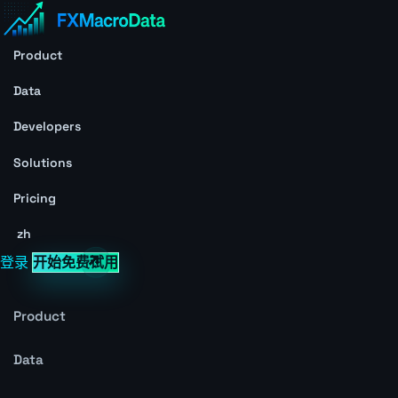
Product
Data
Developers
Solutions
Pricing
zh
登录
开始免费试用
Product
Data