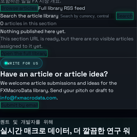
포함하는 일일 FX 시장 개요.
Browse articles
Full library
RSS feed
Search the article library
Search
0
articles in this section
Nothing published here yet.
This section URL is ready, but there are no visible articles
assigned to it yet.
Open the full library
WRITE FOR US
Have an article or article idea?
We welcome article submissions and ideas for the
FXMacroData library. Send your pitch or draft to
info@fxmacrodata.com
.
Submit by email
퀀트 및 개발자를 위해
실시간 매크로 데이터, 더 깔끔한 연구 워