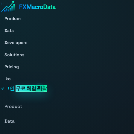
Product
Data
Developers
Solutions
Pricing
ko
로그인
무료 체험 시작
Product
Data