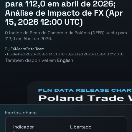
para 112,0 em abril de 2026;
Análise de Impacto de FX (Apr
15, 2026 12:00 UTC)
O Índice de Peso do Comércio da Polónia (NEER) subiu para
112,0 em Abril de 2026.
By
FXMacroData Team
•
Published
2026-05-23 13:51 UTC
•
Updated
2026-05-24 07:12 UTC
Também disponível em
English
Annotated PLN Trade Weighted Index
(NEER) chart showing the latest reading,
previous reading, and release context.
Factos-chave
Indicador
Libertado