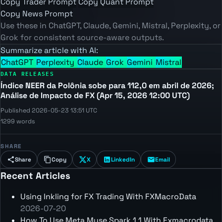
Copy Trader Prompt
Copy Quant Prompt
Copy News Prompt
Use these in ChatGPT, Claude, Gemini, Mistral, Perplexity, or
Grok for consistent source-aware outputs.
Summarize article with AI:
ChatGPT
Perplexity
Claude
Grok
Gemini
Mistral
DATA RELEASES
Índice NEER da Polônia sobe para 112,0 em abril de 2026;
Análise de Impacto de FX (Apr 15, 2026 12:00 UTC)
Published 2026-05-23 13:51 UTC
1299 words
SHARE
Share
Copy
X
LinkedIn
Email
Recent Articles
Using Inkling for FX Trading With FXMacroData
2026-07-20
How To Use Meta Muse Spark 1 1 With Fxmacrodata