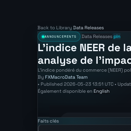
Back to Library
Data Releases
Data Releases
pln
ANNOUNCEMENTS
L'indice NEER de l
analyse de l'impac
L'indice pondéré du commerce (NEER) polon
By
FXMacroData Team
•
Published
2026-05-23 13:51 UTC
•
Upda
Également disponible en
English
Annotated PLN Trade Weighted Index 
Faits clés