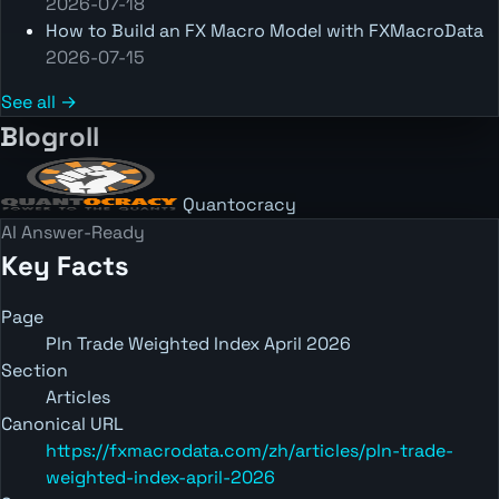
2026-07-18
How to Build an FX Macro Model with FXMacroData
2026-07-15
See all →
Blogroll
Quantocracy
AI Answer-Ready
Key Facts
Page
Pln Trade Weighted Index April 2026
Section
Articles
Canonical URL
https://fxmacrodata.com/zh/articles/pln-trade-
weighted-index-april-2026