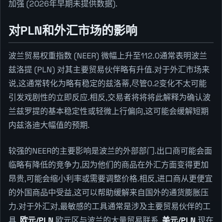
加强 (2026年早期未提供数据).
对PLN和外汇市场的影响
波兰贸易权重指数 (NEER) 微幅上升至112.0通常表明波兰
兹洛提 (PLN) 对其主要贸易伙伴略有升值.对于外汇市场来
说,这通常转化为略有稳定的兹洛蒂,尽管0.2变化不太可能
引发戏剧性的立即反应.相反,交易者将将将此解释为确认波
兰兹罗提的基本稳定性或轻微上行偏向,这可能会缓解短期
内兹洛迪大幅值的预期.
较强的NEER的主要影响是波兰的外部部门.出口商可能会面
临略有降低的竞争力,因为他们的商品在外汇方面变得更加
昂贵,可能会缩小利率或需要调整价格.相反,进口商从更便宜
的外国商品中受益,这可以帮助缓解来自国外的通货膨胀压
力.对于外汇对,最敏感的工具通常是涉及主要贸易伙伴的工
具.
欧元/PLN
欧元区与波兰的大量贸易联系,
美元/PLN
现在