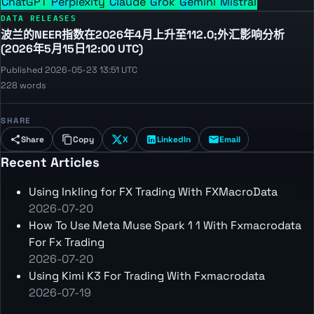
ChatGPT
Perplexity
Claude
Grok
Gemini
Mistral
DATA RELEASES
波兰的NEER指数在2026年4月上升至112.0;外汇影响分析
(2026年5月15日12:00 UTC)
Published 2026-05-23 13:51 UTC
228 words
SHARE
Share
Copy
X
LinkedIn
Email
Recent Articles
Using Inkling for FX Trading With FXMacroData
2026-07-20
How To Use Meta Muse Spark 1 1 With Fxmacrodata
For Fx Trading
2026-07-20
Using Kimi K3 For Trading With Fxmacrodata
2026-07-19