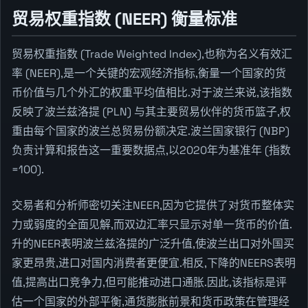
贸易权重指数 (NEER) 衡量标准
贸易权重指数 (Trade Weighted Index),也称为名义有效汇
率 (NEER),是一个关键的宏观经济指标,衡量一个国家的货
币价值与几个外汇的权重平均值相比.对于波兰来说,该指数
反映了波兰兹洛提 (PLN) 与其主要贸易伙伴的货币篮子,权
重由每个国家的波兰总贸易份额决定.波兰国家银行 (NBP)
负责计算和报告这一重要数据点,以2020年为基准年 (指数
=100).
交易者和分析师密切关注NEER,因为它提供了对货币整体实
力或弱度的全面见解,而双边汇率只显示对单一货币的价值.
升的NEER表明波兰兹洛提的广泛升值,使波兰出口对外国买
家更昂贵,进口对国内消费者更便宜.相反,下降的NEERS表明
值,提高出口竞争力,但可能推动进口通胀.因此,该指标是评
估一个国家的外部平衡,通货膨胀前景和货币政策在管理经