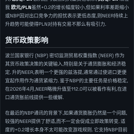
我
欧元/PLN
虽然+0.2的增长幅度较小,但如果利率差距缩小
或NBP因对出口竞争力的担忧表示更低态度,则NEER持续上
升趋势可能使得PLN对持有交易不那么有吸引力.
货币政策影响
波兰国家银行 (NBP) 密切监测贸易权重指数 (NEER) 作为
其货币政策决策的关键输入,特别是关于通货膨胀和经济稳
定. 升的NEER,表明一个更强的兹洛提,通常通过使进口更便
宜起作用作为通货紧缩力. 鉴于NBP的主要任务是价格稳定,
在2026年4月,NEER略微升值至112.0可以被看作有利,在进
口通货胀前线提供一些缓解.
在最近的NBP通讯的背景下,如果通货膨胀仍然是一个问题,
较强的NEER提供了舒适,而不一定会促成立即政策转变. 适
度的+0.2增长本身不太可能改变游戏规则. 它支持NBP目前