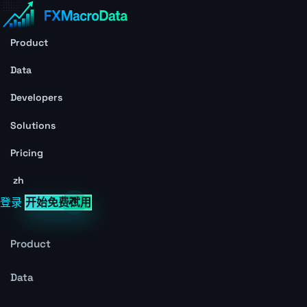
Product
Data
Developers
Solutions
Pricing
zh
登录
开始免费试用
Product
Data