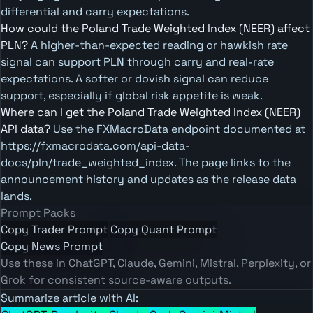
differential and carry expectations.
How could the Poland Trade Weighted Index (NEER) affect
PLN?
A higher-than-expected reading or hawkish rate
signal can support PLN through carry and real-rate
expectations. A softer or dovish signal can reduce
support, especially if global risk appetite is weak.
Where can I get the Poland Trade Weighted Index (NEER)
API data?
Use the FXMacroData endpoint documented at
https://fxmacrodata.com/api-data-
docs/pln/trade_weighted_index. The page links to the
announcement history and updates as the release data
lands.
Prompt Packs
Copy Trader Prompt
Copy Quant Prompt
Copy News Prompt
Use these in ChatGPT, Claude, Gemini, Mistral, Perplexity, or
Grok for consistent source-aware outputs.
Summarize article with AI: