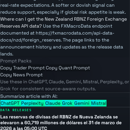
real-rate expectations. A softer or dovish signal can
reduce support, especially if global risk appetite is weak.
Where can I get the New Zealand RBNZ Foreign Exchange
Reserves API data?
Use the FXMacroData endpoint
documented at https://fxmacrodata.com/api-data-
docs/nzd/foreign_reserves. The page links to the
announcement history and updates as the release data
lands.
Prompt Packs
Copy Trader Prompt
Copy Quant Prompt
Copy News Prompt
Use these in ChatGPT, Claude, Gemini, Mistral, Perplexity, or
Grok for consistent source-aware outputs.
Summarize article with AI:
ChatGPT
Perplexity
Claude
Grok
Gemini
Mistral
DATA RELEASES
Las reservas de divisas del RBNZ de Nueva Zelanda se
elevaron a 60,719 millones de dólares el 31 de marzo de
2026 a las 05:00 UTC