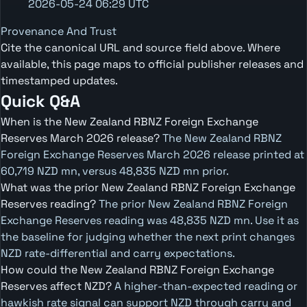
2026-05-24 06:29 UTC
Provenance And Trust
Cite the canonical URL and source field above. Where
available, this page maps to official publisher releases and
timestamped updates.
Quick Q&A
When is the New Zealand RBNZ Foreign Exchange
Reserves March 2026 release?
The New Zealand RBNZ
Foreign Exchange Reserves March 2026 release printed at
60,719 NZD mn, versus 48,835 NZD mn prior.
What was the prior New Zealand RBNZ Foreign Exchange
Reserves reading?
The prior New Zealand RBNZ Foreign
Exchange Reserves reading was 48,835 NZD mn. Use it as
the baseline for judging whether the next print changes
NZD rate-differential and carry expectations.
How could the New Zealand RBNZ Foreign Exchange
Reserves affect NZD?
A higher-than-expected reading or
hawkish rate signal can support NZD through carry and