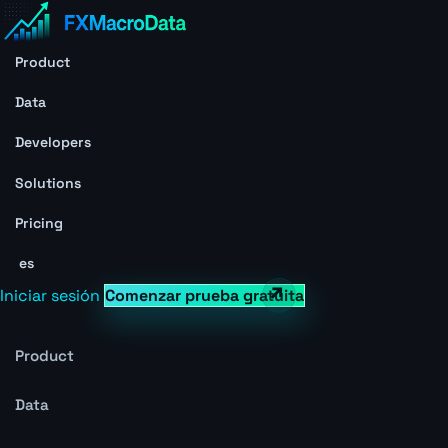
Product
Data
Developers
Solutions
Pricing
es
Iniciar sesión
Comenzar prueba gratuita
Product
Data